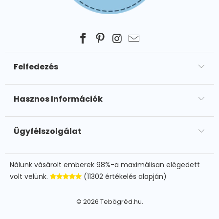
Felfedezés
Hasznos Információk
Ügyfélszolgálat
Nálunk vásárolt emberek 98%-a maximálisan elégedett
volt velünk.
(11302 értékelés alapján)
© 2026
Tebögréd.hu
.