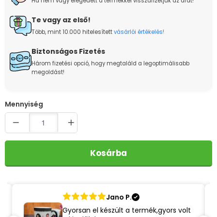
Ha nem vagy elégedett a termékkel visszafizetjük az árát!
Te vagy az első!
Több, mint 10.000 hitelesített
vásárlói értékelés!
Biztonságos Fizetés
Három fizetési opció, hogy megtaláld a legoptimálisabb
megoldást!
Quantity
Kosárba
Jano P.
Gyorsan el készült a termék,gyors volt