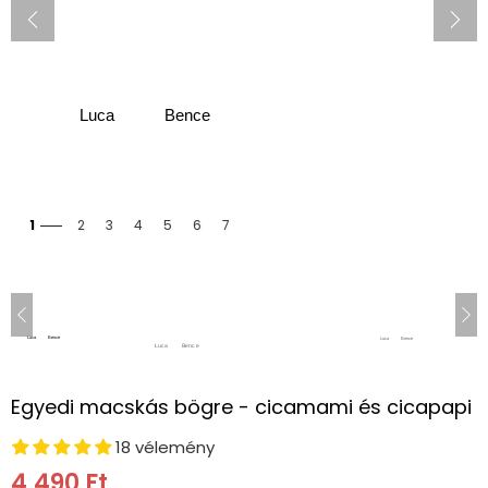
1
2
3
4
5
6
7
Egyedi macskás bögre - cicamami és cicapapi
18 vélemény
4,490 Ft