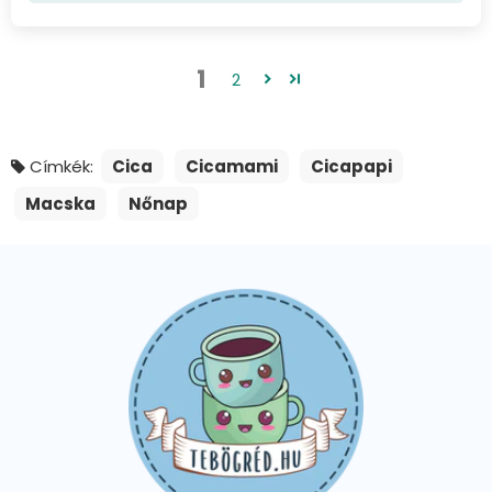
1
2
Címkék:
Cica
Cicamami
Cicapapi
Macska
Nőnap