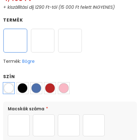
TERMÉK
Bögre
Varázs bögre
XL Bögre
Termék:
Bögre
SZÍN
MÉRET
Macskák száma
*
330ml
1 macska
2 macska
3 macska
4 macska