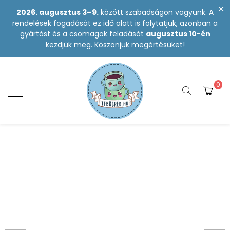
2026. augusztus 3–9.
között szabadságon vagyunk. A
rendelések fogadását ez idő alatt is folytatjuk, azonban a
gyártást és a csomagok feladását
augusztus 10-én
kezdjük meg. Köszönjük megértésüket!
0