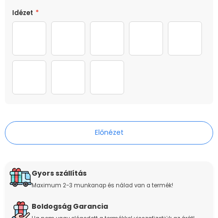
Idézet
*
01
02
03
04
05
06
07
08
Előnézet
Gyors szállítás
Maximum 2-3 munkanap és nálad van a termék!
Boldogság Garancia