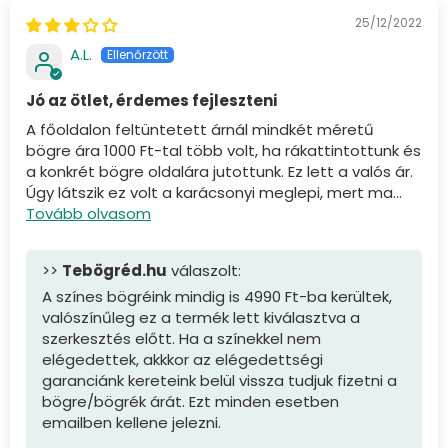
25/12/2022
A.L.
Jó az ötlet, érdemes fejleszteni
A főoldalon feltüntetett árnál mindkét méretű
bögre ára 1000 Ft-tal több volt, ha rákattintottunk és
a konkrét bögre oldalára jutottunk. Ez lett a valós ár.
Úgy látszik ez volt a karácsonyi meglepi, mert ma...
Tovább olvasom
>>
Tebögréd.hu
válaszolt:
A színes bögréink mindig is 4990 Ft-ba kerültek,
valószínűleg ez a termék lett kiválasztva a
szerkesztés előtt. Ha a színekkel nem
elégedettek, akkkor az elégedettségi
garanciánk kereteink belül vissza tudjuk fizetni a
bögre/bögrék árát. Ezt minden esetben
emailben kellene jelezni.