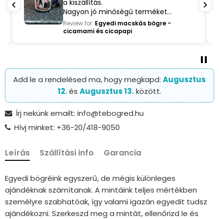
a kiszállítás.
Nagyon jó minőségű terméket
kaptam ❤️
Review for:
Egyedi macskás bögre -
cicamami és cicapapi
Add le a rendelésed ma, hogy megkapd:
Augusztus
12.
és
Augusztus 13.
között.
Írj nekünk emailt: info@tebogred.hu
Hívj minket: +36-20/418-9050
Leírás
Szállítási info
Garancia
Egyedi bögréink egyszerű, de mégis különleges
ajándéknak számítanak. A mintáink teljes mértékben
személyre szabhatóak, így valami igazán egyedit tudsz
ajándékozni. Szerkeszd meg a mintát, ellenőrizd le és