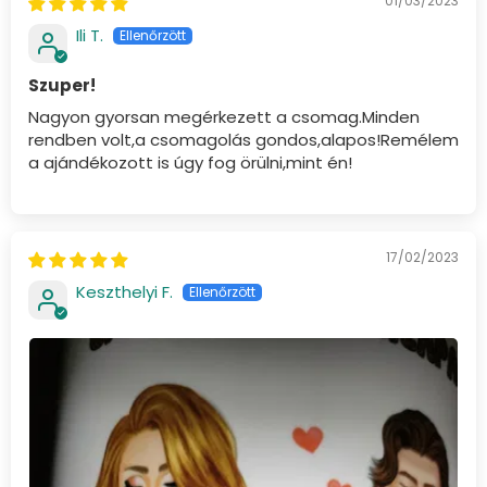
01/03/2023
Ili T.
Szuper!
Nagyon gyorsan megérkezett a csomag.Minden
rendben volt,a csomagolás gondos,alapos!Remélem
a ajándékozott is úgy fog örülni,mint én!
17/02/2023
Keszthelyi F.