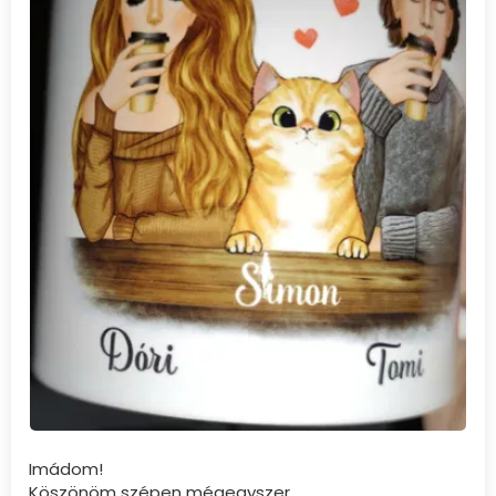
Imádom!
Köszönöm szépen mégegyszer