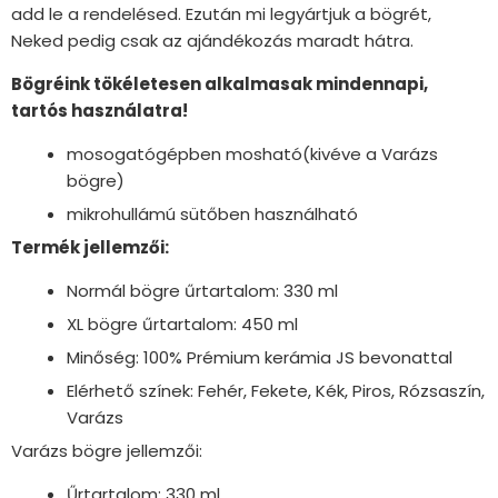
add le a rendelésed. Ezután mi legyártjuk a bögrét,
Neked pedig csak az ajándékozás maradt hátra.
Bögréink tökéletesen alkalmasak mindennapi,
tartós használatra!
mosogatógépben mosható(kivéve a Varázs
bögre)
mikrohullámú sütőben használható
Termék jellemzői:
Normál bögre űrtartalom: 330 ml
XL bögre űrtartalom: 450 ml
Minőség: 100% Prémium kerámia JS bevonattal
Elérhető színek: Fehér, Fekete, Kék, Piros, Rózsaszín,
Varázs
Varázs bögre jellemzői:
Űrtartalom: 330 ml