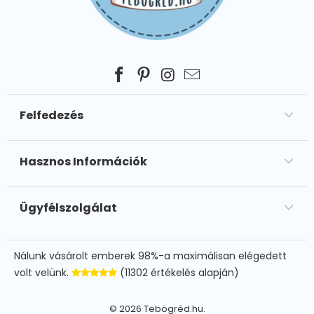
Felfedezés
Hasznos Információk
Ügyfélszolgálat
Nálunk vásárolt emberek 98%-a maximálisan elégedett
volt velünk.
(11302 értékelés alapján)
© 2026
Tebögréd.hu
.