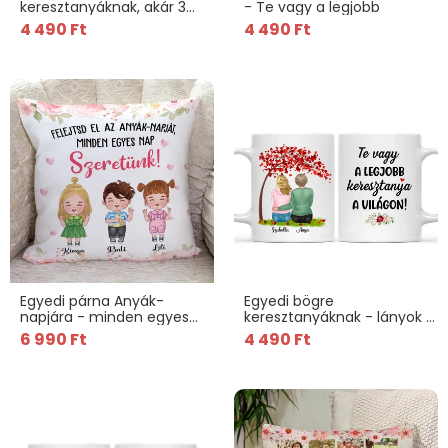
keresztanyáknak, akár 3
- Te vagy a legjobb
gyermekkel
4 490 Ft
4 490 Ft
Egyedi párna Anyák-
Egyedi bögre
napjára - minden egyes
keresztanyáknak - lányok a
nap szeretünk
fa alatt
6 990 Ft
4 490 Ft