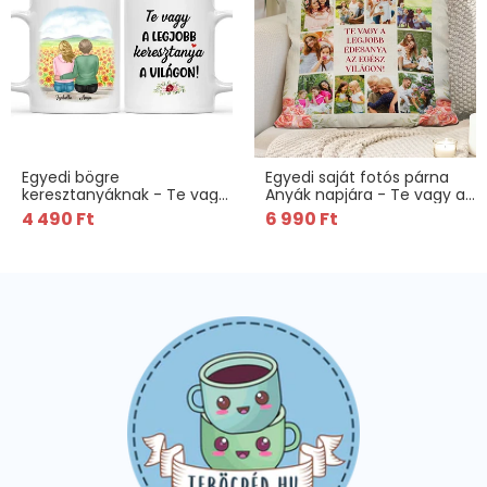
Egyedi bögre
Egyedi saját fotós párna
keresztanyáknak - Te vagy
Anyák napjára - Te vagy a
a legjob keresztanya
legjobb
4 490 Ft
6 990 Ft