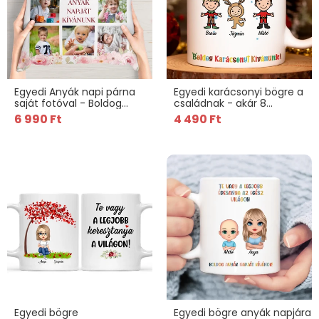
Egyedi Anyák napi párna
Egyedi karácsonyi bögre a
saját fotóval - Boldog
családnak - akár 8
Anyák napját kívánunk
gyermekkel
6 990 Ft
4 490 Ft
Egyedi bögre
Egyedi bögre anyák napjára