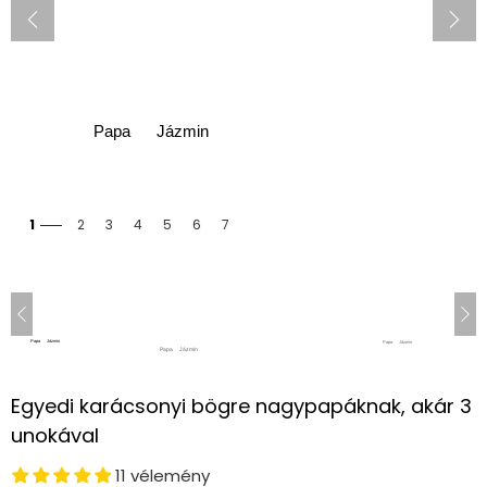
1
2
3
4
5
6
7
Egyedi karácsonyi bögre nagypapáknak, akár 3
unokával
11 vélemény