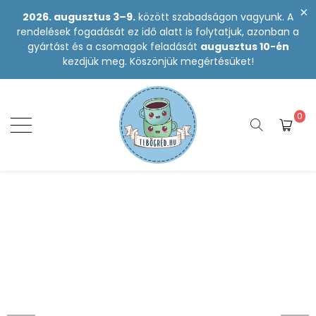
2026. augusztus 3–9.
között szabadságon vagyunk. A
rendelések fogadását ez idő alatt is folytatjuk, azonban a
gyártást és a csomagok feladását
augusztus 10-én
kezdjük meg. Köszönjük megértésüket!
0