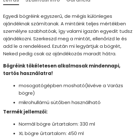
Egyedi bögréink egyszerű, de mégis különleges
ajándéknak számítanak. A mintáink teljes mértékben
személyre szabhatóak, így valami igazán egyedit tudsz
ajándékozni. Szerkeszd meg a mintát, ellenőrizd le és
add le a rendelésed. Ezután mi legyártjuk a bögrét,
Neked pedig csak az ajándékozás maradt hátra.
Bögréink tökéletesen alkalmasak mindennapi,
tartós használatra!
mosogatógépben mosható(kivéve a Varázs
bögre)
mikrohullámú sütőben használható
Termék jellemzői:
Normál bögre űrtartalom: 330 ml
XL bögre űrtartalom: 450 ml