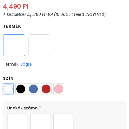
4,490 Ft
TERMÉK
Bögre
XL Bögre
Termék:
Bögre
SZÍN
MÉRET
Unokák száma
*
330ml
1 unoka
2 unoka
3 unoka