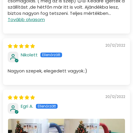
csomagolás. ( még az is szép) 😉🤣 Keddre ígértek a
szállítást ,de hétfőn már itt is volt. Ajándékba lesz,
biztos nagyon fog tetszeni. Teljes mértékben...
Tovább olvasom
20/12/2022
Nikolett
Nagyon szepek, elegedett vagyok.:)
20/12/2022
Egri A.