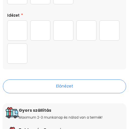
Idézet
*
Nem lehetünk mindig kéz a kézben...
Boldog Karácsonyt kívánunk...
Boldog Karácsonyt kívánok...
Nagypapa, milyen c
Nagypapa
Te vagy a legjobb nagypapa...
Előnézet
Gyors szállítás
Maximum 2-3 munkanap és nálad van a termék!