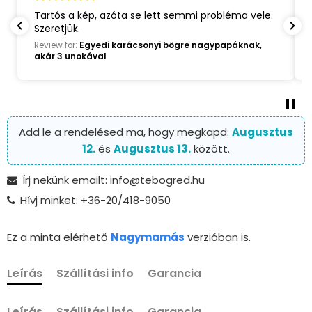
Nagyon szép és igényes bögre. Gyors és korrekt
szállítás.
Review for:
Egyedi karácsonyi bögre nagypapáknak,
akár 3 unokával
Add le a rendelésed ma, hogy megkapd:
Augusztus
12.
és
Augusztus 13.
között.
Írj nekünk emailt: info@tebogred.hu
Hívj minket: +36-20/418-9050
Ez a minta elérhető
Nagymamás
verzióban is.
Leírás
Szállítási info
Garancia
Leírás
Szállítási info
Garancia