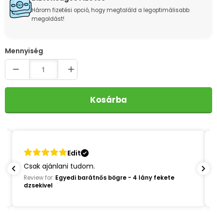
Három fizetési opció, hogy megtaláld a legoptimálisabb
megoldást!
Quantity
Kosárba
Edit
.
Csak ajánlani tudom.
Review for:
Egyedi barátnős bögre - 4 lány fekete
dzsekivel