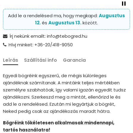
Add le a rendelésed ma, hogy megkapd:
Augusztus
12.
és
Augusztus 13.
között.
Írj nekünk emailt: info@tebogred.hu
Hívj minket: +36-20/418-9050
Leírás
Szállítási info
Garancia
Egyedi bögréink egyszerű, de mégis különleges
ajándéknak számítanak. A mintáink teljes mértékben
személyre szabhatóak, így valami igazán egyedit tudsz
ajándékozni. Szerkeszd meg a mintát, ellenőrizd le és
add le a rendelésed. Ezután mi legyártjuk a bögrét,
Neked pedig csak az ajándékozás maradt hátra.
Bögréink tökéletesen alkalmasak mindennapi,
tartós használatra!