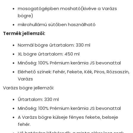
mosogatógépben mosható(kivéve a Varázs
bögre)
mikrohullámú sütőben használható
Termék jellemzői:
Normál bögre űrtartalom: 330 ml
XL bögre űrtartalom: 450 ml
Minőség: 100% Prémium kerámia JS bevonattal
Elérhető színek: Fehér, Fekete, Kék, Piros, Rózsaszín,
Varázs
Varázs bögre jellemzői:
Űrtartalom: 330 ml
Minőség: 100% Prémium kerámia JS bevonattal
A Varázs bögre külseje fényes fekete, belseje
fehér.