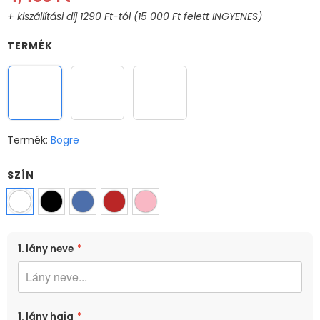
TERMÉK
Bögre
Varázs bögre
XL Bögre
Termék:
Bögre
SZÍN
MÉRET
1. lány neve
*
330ml
1. lány haja
*