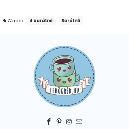
Címkék:
4 barátnő
Barátnő