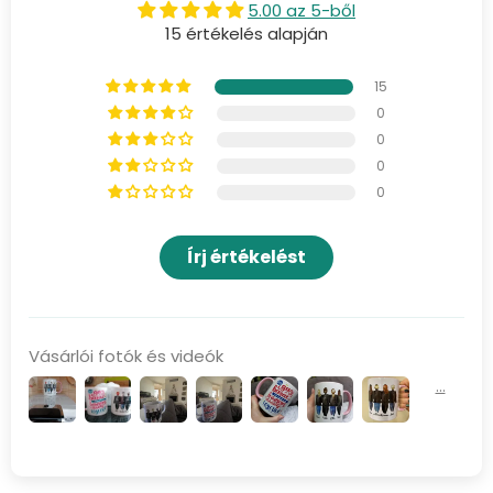
5.00 az 5-ből
15 értékelés alapján
15
0
0
0
0
Írj értékelést
Vásárlói fotók és videók