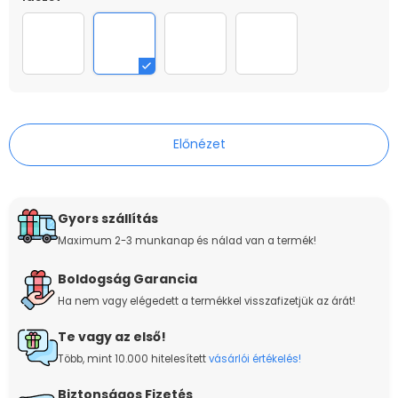
igaz barát idézet
nem barátnők, család
idézet02
az igazi barátnő
Előnézet
Gyors szállítás
Maximum 2-3 munkanap és nálad van a termék!
Boldogság Garancia
Ha nem vagy elégedett a termékkel visszafizetjük az árát!
Te vagy az első!
Több, mint 10.000 hitelesített
vásárlói értékelés!
Biztonságos Fizetés