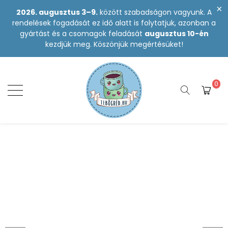
2026. augusztus 3–9.
között szabadságon vagyunk. A
rendelések fogadását ez idő alatt is folytatjuk, azonban a
gyártást és a csomagok feladását
augusztus 10-én
kezdjük meg. Köszönjük megértésüket!
0