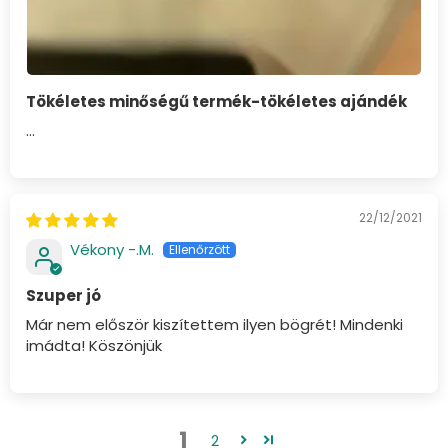
Tökéletes minőségű termék-tökéletes ajándék
…
22/12/2021
Vékony -.M.
Szuper jó
Már nem először kiszítettem ilyen bögrét! Mindenki
imádta! Köszönjük
1
2