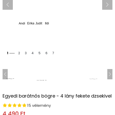
1
2
3
4
5
6
7
Egyedi barátnős bögre - 4 lány fekete dzsekivel
15 vélemény
4,490 Ft