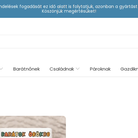
delések fogadását ez idő alatt is folytatjuk, azonban a gyártá
Köszönjük megértésüket!
Barátnőnek
Családnak
Pároknak
Gazdik