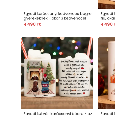
Egyedi karácsonyi kedvences bögre
Egyedi 
gyerekeknek - akár 3 kedvenccel
fiú, ak
4 490 Ft
4 490 
Egyedi kutyás karácsonyi bögre - az
Egyedi 