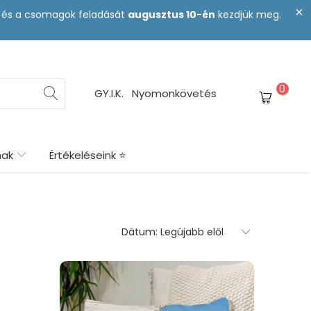
st és a csomagok feladását
augusztus 10-én
kezdjük meg.
0
GY.I.K.
Nyomonkövetés
nak
Értékeléseink ⭐