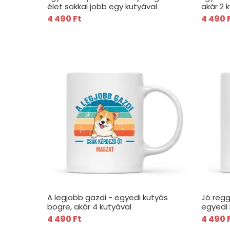
élet sokkal jobb egy kutyával
akár 2 
4 490 Ft
4 490 
A legjobb gazdi - egyedi kutyás
Jó regg
bögre, akár 4 kutyával
egyedi 
kutyáva
4 490 Ft
4 490 