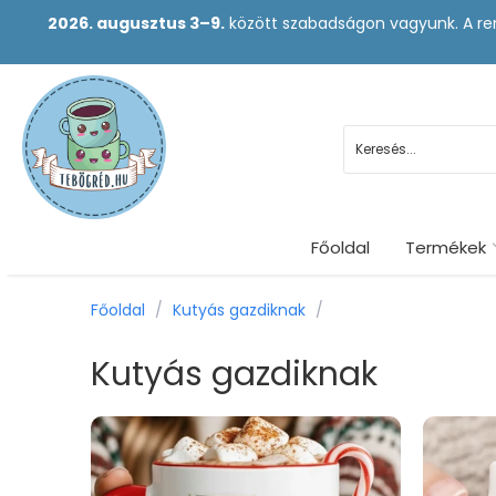
2026. augusztus 3–9.
között szabadságon vagyunk. A ren
Főoldal
Termékek
Főoldal
/
Kutyás gazdiknak
/
Kutyás gazdiknak