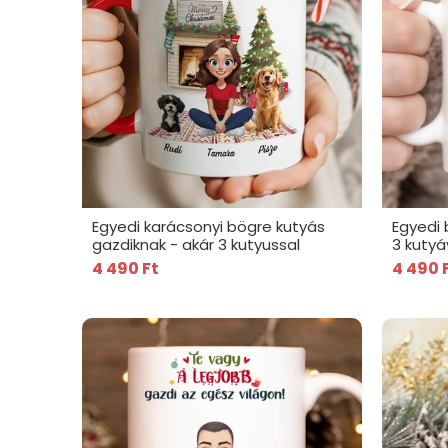
Egyedi karácsonyi bögre kutyás
Egyedi 
gazdiknak - akár 3 kutyussal
3 kutyá
4 490 Ft
4 490 