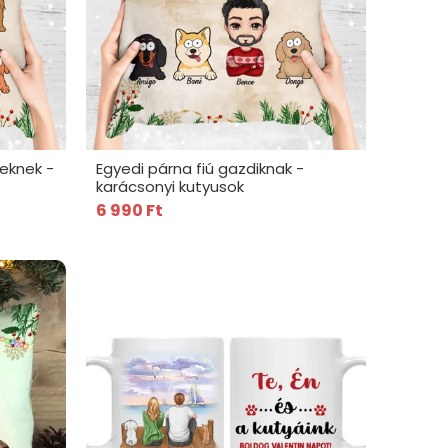
eknek -
Egyedi párna fiú gazdiknak -
karácsonyi kutyusok
6 990 Ft