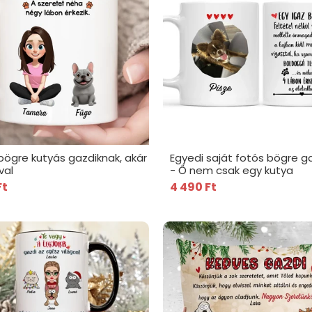
bögre kutyás gazdiknak, akár
Egyedi saját fotós bögre g
val
- Ő nem csak egy kutya
Ft
4 490 Ft