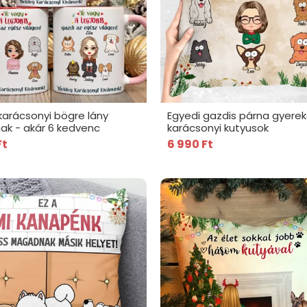
karácsonyi bögre lány
Egyedi gazdis párna gyerek
ak - akár 6 kedvenc
karácsonyi kutyusok
Ft
6 990 Ft