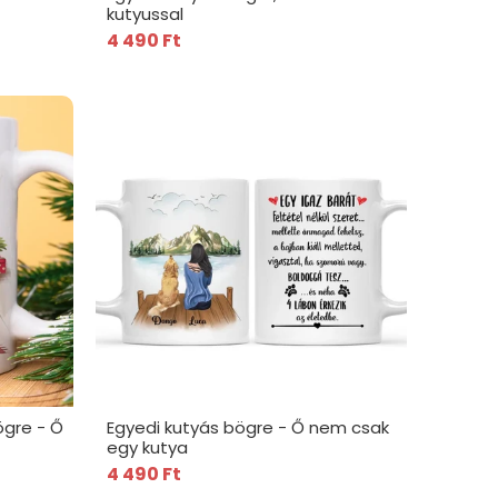
kutyussal
4 490 Ft
ögre - Ő
Egyedi kutyás bögre - Ő nem csak
egy kutya
4 490 Ft