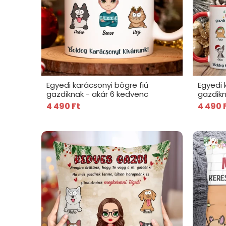
Egyedi karácsonyi bögre fiú
Egyedi 
gazdiknak - akár 6 kedvenc
gazdikn
4 490 Ft
4 490 