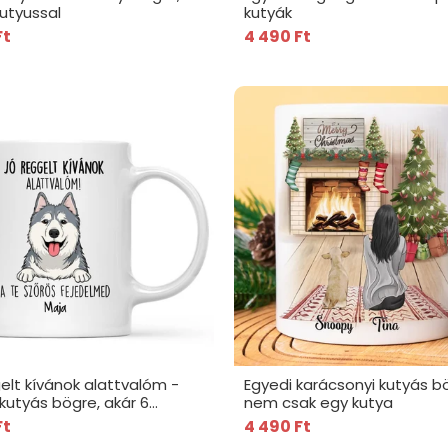
kutyussal
kutyák
Ft
4 490 Ft
elt kívánok alattvalóm -
Egyedi karácsonyi kutyás b
kutyás bögre, akár 6
nem csak egy kutya
l
Ft
4 490 Ft