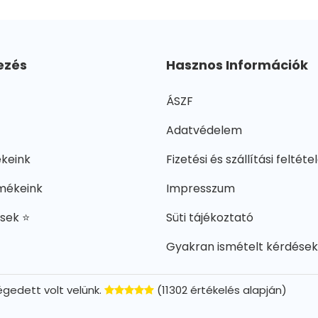
ezés
Hasznos Információk
ÁSZF
Adatvédelem
ékeink
Fizetési és szállítási feltéte
mékeink
Impresszum
ések ⭐
Süti tájékoztató
Gyakran ismételt kérdések
gedett volt velünk.
(11302 értékelés alapján)