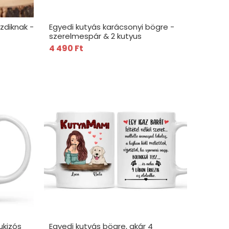
zdiknak -
Egyedi kutyás karácsonyi bögre -
szerelmespár & 2 kutyus
4 490 Ft
ukizós
Egyedi kutyás bögre, akár 4