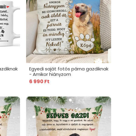
azdiknak
Egyedi saját fotós párna gazdiknak
- Amikor hiányzom
6 990 Ft