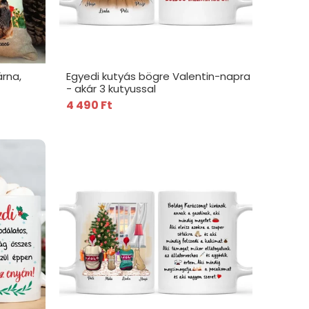
árna,
Egyedi kutyás bögre Valentin-napra
- akár 3 kutyussal
4 490 Ft