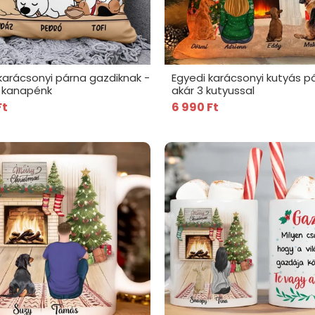
karácsonyi párna gazdiknak -
Egyedi karácsonyi kutyás p
i kanapénk
akár 3 kutyussal
Ft
6 990 Ft