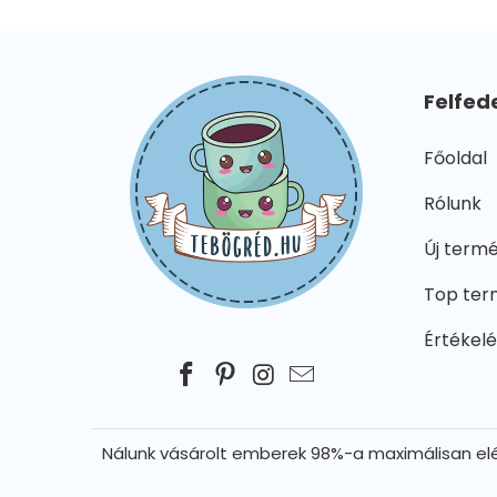
Felfed
Főoldal
Rólunk
Új term
Top ter
Értékel
Nálunk vásárolt emberek 98%-a maximálisan elé