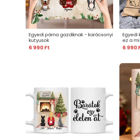
Egyedi párna gazdiknak - karácsonyi
Egyedi 
kutyusok
ez a m
6 990 Ft
6 990 