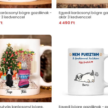
karácsonyi bögre gazdiknak -
Egyedi karácsonyi bögre ga
ár 3 kedvenccel
akár 3 kedvenccel
Ft
4 490 Ft
kutyás karácsonyi bögre,
Egyedi bögre gazdiknak - p