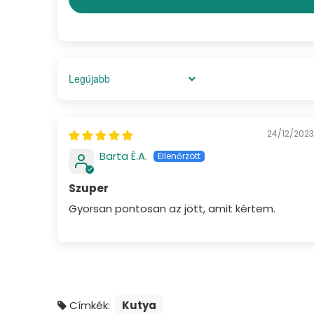
Sort by
24/12/2023
Barta É.A.
Szuper
Gyorsan pontosan az jött, amit kértem.
Címkék:
Kutya