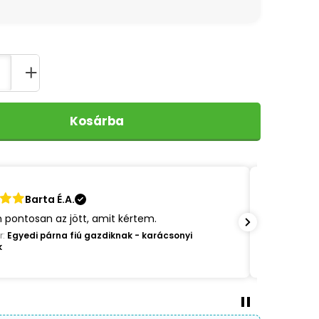
Kosárba
Barta É.A.
Nagyon gyo
 pontosan az jött, amit kértem.
minőségű!
örült!
r:
Egyedi párna fiú gazdiknak - karácsonyi
k
Review for:
E
kutyusok