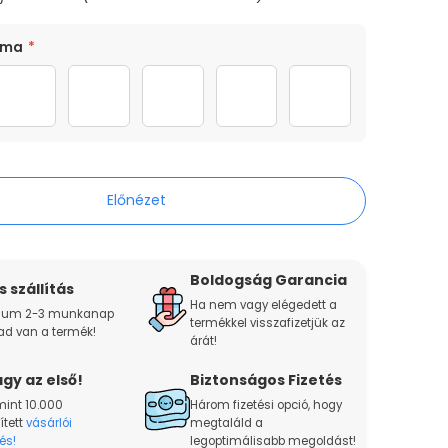
áma
*
a
2 kutya
3 kutya
4 kutya
5 kutya
6 kutya
Előnézet
Boldogság Garancia
 szállítás
Ha nem vagy elégedett a
um 2-3 munkanap
termékkel visszafizetjük az
ad van a termék!
árát!
gy az első!
Biztonságos Fizetés
mint 10.000
Három fizetési opció, hogy
ített
vásárlói
megtaláld a
és!
legoptimálisabb megoldást!