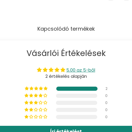
Kapcsolódó termékek
Vásárlói Értékelések
5.00 az 5-ből
2 értékelés alapján
2
0
0
0
0
Írj értékelést