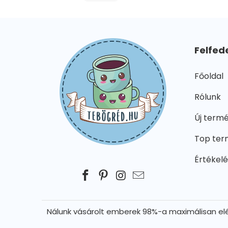
Felfed
Főoldal
Rólunk
Új term
Top ter
Értékel
Nálunk vásárolt emberek 98%-a maximálisan elé