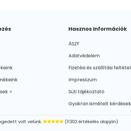
ezés
Hasznos Információk
ÁSZF
Adatvédelem
ékeink
Fizetési és szállítási feltéte
mékeink
Impresszum
ések ⭐
Süti tájékoztató
Gyakran ismételt kérdések
gedett volt velünk.
(11302 értékelés alapján)