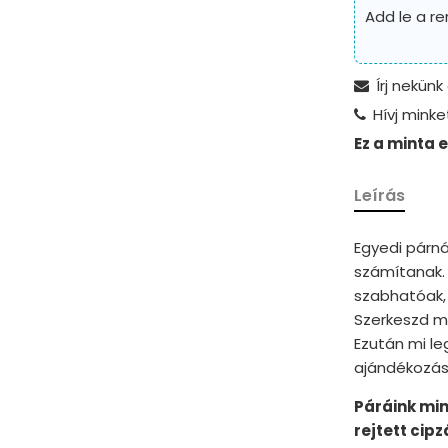
Add le a r
Írj nekünk
Hívj minke
Ez a minta 
Leírás
Egyedi párná
számítanak.
szabhatóak, 
Szerkeszd me
Ezután mi le
ajándékozás
Páráink mi
rejtett cip