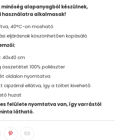
 minőség alapanyagból készülnek,
 használatra alkalmasak!
dítva, 40°C-on mosható
ási eljárásnak köszönhetően kopásáló
emzői:
: 40x40 cm
 összetétel: 100% poliészter
ét oldalon nyomtatva
t cipzárral ellátva, így a töltet kivehető
tó huzat
jes felülete nyomtatva van, így varrástól
minta látható.