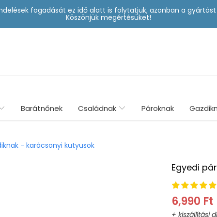
delések fogadását ez idő alatt is folytatjuk, azonban a gyártá
Köszönjük megértésüket!
Barátnőnek
Családnak
Pároknak
Gazdik
diknak - karácsonyi kutyusok
Egyedi pár
6,990 Ft