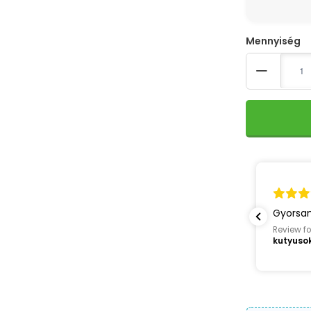
Quantity
Gyorsan
Review fo
kutyuso