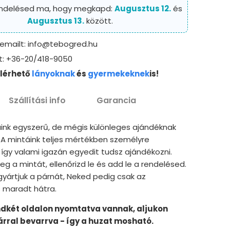
endelésed ma, hogy megkapd:
Augusztus 12.
és
Augusztus 13.
között.
 emailt: info@tebogred.hu
t: +36-20/418-9050
elérhető
lányoknak
és
gyermekeknek
is!
Szállítási info
Garancia
ink egyszerű, de mégis különleges ajándéknak
 A mintáink teljes mértékben személyre
így valami igazán egyedit tudsz ajándékozni.
g a mintát, ellenőrizd le és add le a rendelésed.
gyártjuk a párnát, Neked pedig csak az
 maradt hátra.
ndkét oldalon nyomtatva vannak, aljukon
zárral bevarrva - így a huzat mosható.