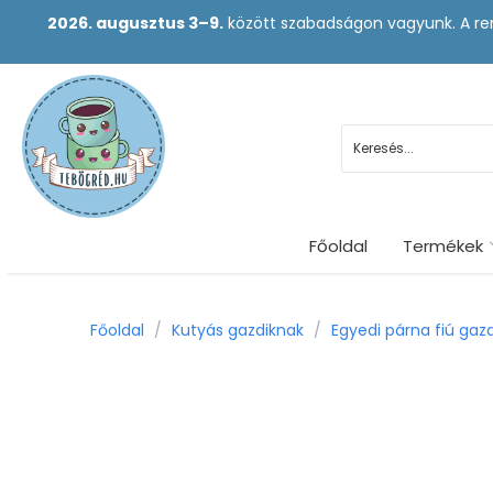
2026. augusztus 3–9.
között szabadságon vagyunk. A ren
Főoldal
Termékek
Főoldal
/
Kutyás gazdiknak
/
Egyedi párna fiú gaz