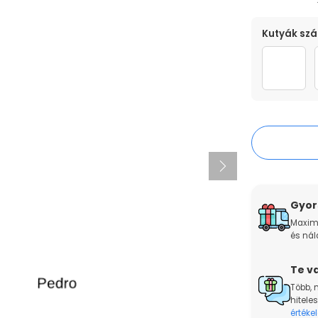
MÉRET
SZÍN
Kutyák sz
40cm
Színes
1 kuty
Gyors
Maxim
és nál
Te va
Több, 
hiteles
értékel