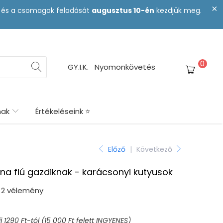
st és a csomagok feladását
augusztus 10-én
kezdjük meg.
0
GY.I.K.
Nyomonkövetés
nak
Értékeléseink ⭐
Előző
|
Következő
na fiú gazdiknak - karácsonyi kutyusok
2 vélemény