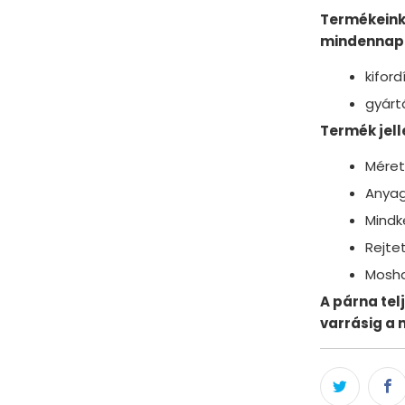
Termékeink
mindennapi
kifor
gyárt
Termék jell
Méret
Anyag
Mindk
Rejtet
Mosha
A párna tel
varrásig a 