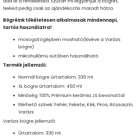
add le a rendelésed. Ezután mi legyártjuk a bögrét,
Neked pedig csak az ajándékozás maradt hátra.
Bögréink tökéletesen alkalmasak mindennapi,
tartós használatra!
mosogatógépben mosható(kivéve a Varázs
bögre)
mikrohullámú sütőben használható
Termék jellemzői:
Normál bögre űrtartalom: 330 ml
XL bögre űrtartalom: 450 ml
Minőség: 100% Prémium kerámia JS bevonattal
Elérhető színek: Fehér, Fekete, Kék, Piros, Rózsaszín,
Varázs
Varázs bögre jellemzői:
Űrtartalom: 330 ml