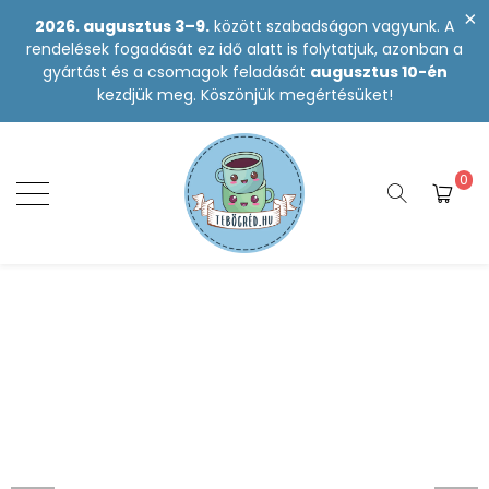
2026. augusztus 3–9.
között szabadságon vagyunk. A
rendelések fogadását ez idő alatt is folytatjuk, azonban a
gyártást és a csomagok feladását
augusztus 10-én
kezdjük meg. Köszönjük megértésüket!
0