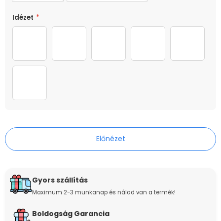
Idézet
*
Ő nem csak egy kutya
Az igaz barát
Barátok egy életen át
Ma csak a kutyámho
Az élet s
Az élet sokkal jobb kettő kutyával
Előnézet
Gyors szállítás
Maximum 2-3 munkanap és nálad van a termék!
Boldogság Garancia