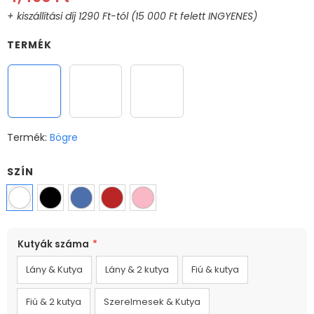
TERMÉK
Bögre
Varázs bögre
XL Bögre
Termék:
Bögre
SZÍN
MÉRET
Kutyák száma
*
330ml
Lány & Kutya
Lány & 2 kutya
Fiú & kutya
Fiú & 2 kutya
Szerelmesek & Kutya