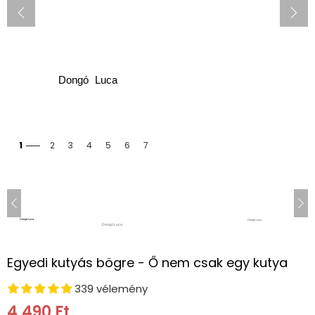
1
2
3
4
5
6
7
Egyedi kutyás bögre - Ő nem csak egy kutya
339 vélemény
4,490 Ft