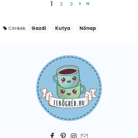
1
2
3
Címkék:
Gazdi
Kutya
Nőnap