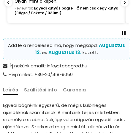
Ajánlom.
m csak egy kutya
Review for:
Egyedi kutyás bögre - Ő nem csak e
(Bögre / Rózsaszín / 330ml)
Add le a rendelésed ma, hogy megkapd:
Augusztus
12.
és
Augusztus 13.
között.
Írj nekünk emailt: info@tebogred.hu
Hívj minket: +36-20/418-9050
Leírás
Szállítási info
Garancia
Egyedi bögréink egyszerű, de mégis különleges
ajándéknak számítanak. A mintáink teljes mértékben
személyre szabhatóak, így valami igazán egyedit tudsz
ajándékozni. Szerkeszd meg a mintát, ellenőrizd le és