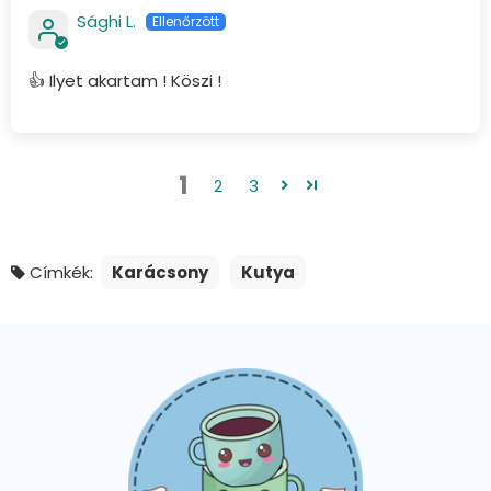
Sághi L.
👍 Ilyet akartam ! Köszi !
1
2
3
Címkék:
Karácsony
Kutya