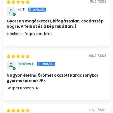
18/01/2023
M. T.
Gyorsan megérkezett, kifogástalan, csodaszép
bögre. A felirat és a kép hibátlan: )
Máskor is fogok rendelni.
08/01/2023
Takács E.
Nagyon élethű!Örömet okozott karácsonykor
gyermekemnek.💗k
Szuper.Koszonjuk
07/01/2023