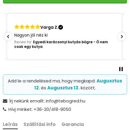
Varga Z.
Nagyon jól néz ki
Review for:
Egyedi karácsonyi kutyás bögre - Ő nem
csak egy kutya
Add le a rendelésed ma, hogy megkapd:
Augusztus
12.
és
Augusztus 13.
között.
Írj nekünk emailt: info@tebogred.hu
Hívj minket: +36-20/418-9050
Leírás
Szállítási info
Garancia