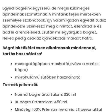
Egyedi bögréink egyszerű, de mégis különleges
ajándéknak számítanak. A mintáink teljes mértékben
személyre szabhatóak, így valami igazán egyedit tudsz
ajándékozni. Szerkeszd meg a mintát, ellenőrizd le és
add le a rendelésed. Ezután mi legyártjuk a bögrét,
Neked pedig csak az ajándékozás maradt hátra.
Bögréink tökéletesen alkalmasak mindennapi,
tartós használatra!
mosogatógépben mosható(kivéve a Varázs
bögre)
mikrohullámú sütőben használható
Termék jellemzői:
Normál bögre űrtartalom: 330 ml
XL bögre űrtartalom: 450 ml
Minőség: 100% Prémium kerámia JS bevonattal