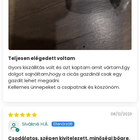
Teljesen elégedett voltam
Gyors kiszállitás volt és azt kaptam amit vártam.Egy
dolgot sajnáltam,hogy a cicás gazdinál csak egy
gazdit lehet megadni.
Kellemes ünnepeket a csapatnak és köszönöm.
08/12/2023
Sivákné H.Á.
Csodálatos, szépen kivitelezett, minőségi bögre.