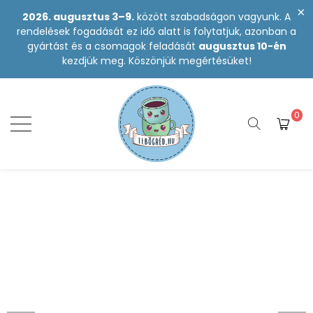
2026. augusztus 3–9.
között szabadságon vagyunk. A
rendelések fogadását ez idő alatt is folytatjuk, azonban a
gyártást és a csomagok feladását
augusztus 10-én
kezdjük meg. Köszönjük megértésüket!
0