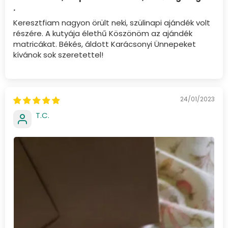
.
Keresztfiam nagyon örült neki, szülinapi ajándék volt
részére. A kutyája élethű Köszönöm az ajándék
matricákat. Békés, áldott Karácsonyi Ünnepeket
kívánok sok szeretettel!
24/01/2023
T.C.