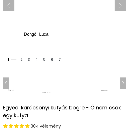
1
2
3
4
5
6
7
Egyedi karácsonyi kutyás bögre - Ő nem csak
egy kutya
304 vélemény