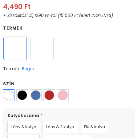
4,490 Ft
TERMÉK
Bögre
XL Bögre
Termék:
Bögre
SZÍN
MÉRET
Kutyák száma
*
330ml
Lány & Kutya
Lány & 2 kutya
Fiú & kutya