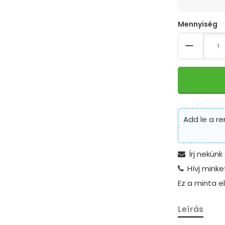
Quantity
Add le a r
Írj nekünk
Hívj minke
Ez a minta 
Leírás