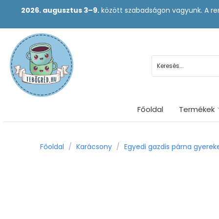
2026. augusztus 3–9.
között szabadságon vagyunk. A ren
Főoldal
Termékek
Főoldal
/
Karácsony
/
Egyedi gazdis párna gyerek