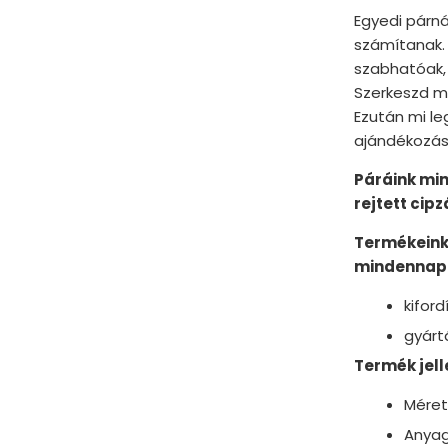
Egyedi párná
számítanak.
szabhatóak, 
Szerkeszd me
Ezután mi le
ajándékozás
Páráink mi
rejtett cip
Termékeink
mindennapi
kifor
gyárt
Termék jell
Méret
Anyag