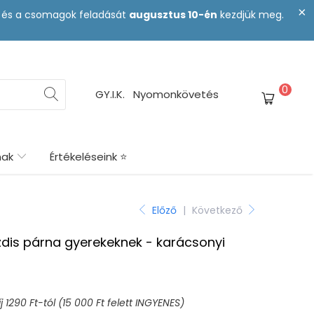
st és a csomagok feladását
augusztus 10-én
kezdjük meg.
0
GY.I.K.
Nyomonkövetés
nak
Értékeléseink ⭐
Előző
|
Következő
zdis párna gyerekeknek - karácsonyi