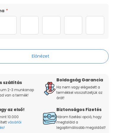
ma
*
ska
2 macska
3 macska
4 macska
5 macska
6 macska
Előnézet
Boldogság Garancia
 szállítás
Ha nem vagy elégedett a
um 2-3 munkanap
termékkel visszafizetjük az
ad van a termék!
árát!
gy az első!
Biztonságos Fizetés
mint 10.000
Három fizetési opció, hogy
ített
vásárlói
megtaláld a
és!
legoptimálisabb megoldást!