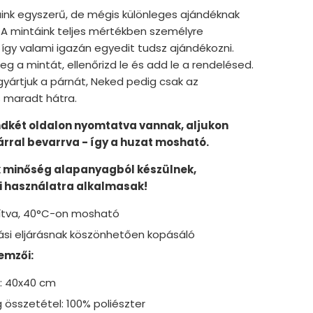
ink egyszerű, de mégis különleges ajándéknak
 A mintáink teljes mértékben személyre
így valami igazán egyedit tudsz ajándékozni.
g a mintát, ellenőrizd le és add le a rendelésed.
gyártjuk a párnát, Neked pedig csak az
 maradt hátra.
ndkét oldalon nyomtatva vannak, aljukon
zárral bevarrva - így a huzat mosható.
 minőség alapanyagból készülnek,
 használatra alkalmasak!
dítva, 40°C-on mosható
ási eljárásnak köszönhetően kopásáló
emzői:
: 40x40 cm
 összetétel: 100% poliészter