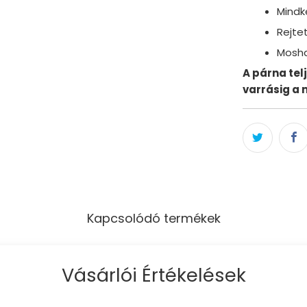
Mindk
Rejtet
Mosha
A párna tel
varrásig a 
Kapcsolódó termékek
Vásárlói Értékelések