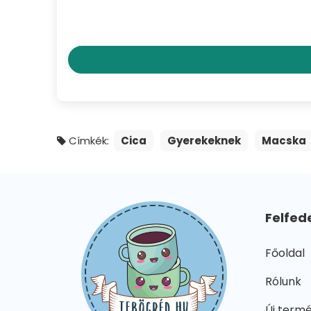
Címkék:
Cica
Gyerekeknek
Macska
Felfed
Főoldal
Rólunk
Új term