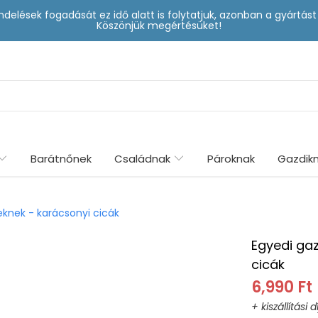
delések fogadását ez idő alatt is folytatjuk, azonban a gyártá
Köszönjük megértésüket!
Barátnőnek
Családnak
Pároknak
Gazdik
eknek - karácsonyi cicák
Egyedi ga
cicák
6,990 Ft