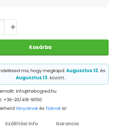
Kosárba
endelésed ma, hogy megkapd:
Augusztus 12.
és
Augusztus 13.
között.
 emailt: info@tebogred.hu
t: +36-20/418-9050
elérhető
lányoknak
és
fiúknak
is!
Szállítási info
Garancia