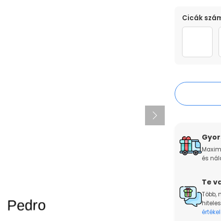
MÉRET
SZÍN
Cicák szá
40cm
Színes
1 mac
Gyors
Maxim
és nál
Te va
Több, 
hiteles
értékel