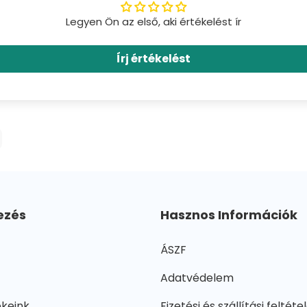
Legyen Ön az első, aki értékelést ír
Írj értékelést
ezés
Hasznos Információk
ÁSZF
Adatvédelem
ékeink
Fizetési és szállítási feltéte