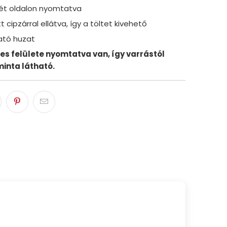
ét oldalon nyomtatva
t cipzárral ellátva, így a töltet kivehető
tó huzat
jes felülete nyomtatva van, így varrástól
minta látható.