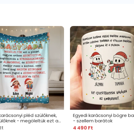
karácsonyi pléd szülőknek,
Egyedi karácsonyi bögre b
lőknek - megöleltük ezt a
- szellem barátok
tt
4 490 Ft