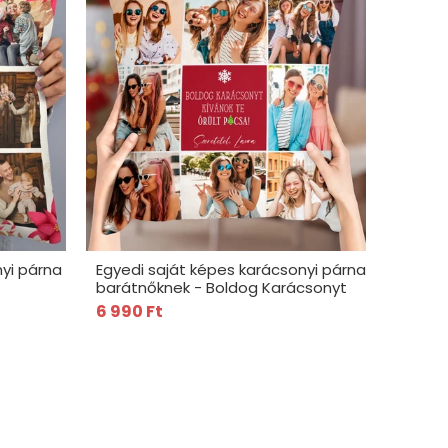
nyi párna
Egyedi saját képes karácsonyi párna
barátnőknek - Boldog Karácsonyt
6 990 Ft