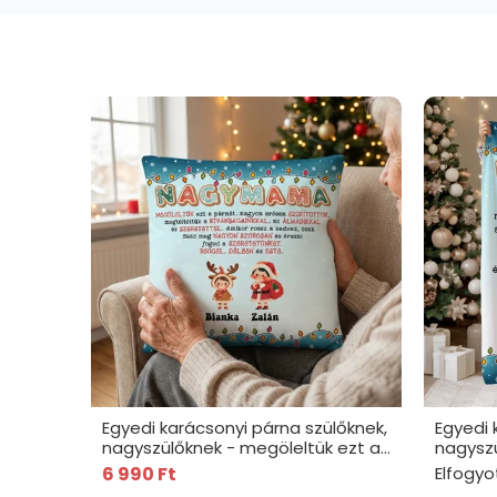
Egyedi karácsonyi párna szülőknek,
Egyedi 
nagyszülőknek - megöleltük ezt a
nagyszü
párnát
plédet
6 990 Ft
Elfogyo