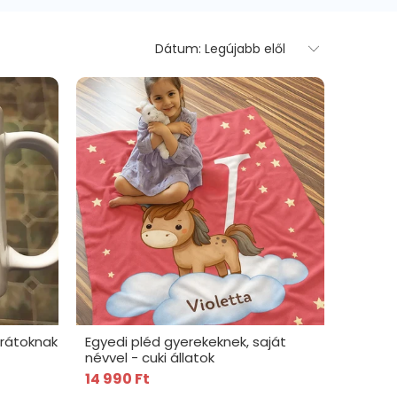
arátoknak
Egyedi pléd gyerekeknek, saját
névvel - cuki állatok
14 990 Ft