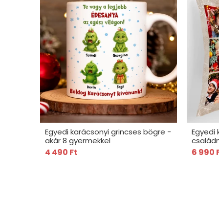
Egyedi karácsonyi grincses bögre -
Egyedi 
akár 8 gyermekkel
családn
4 490 Ft
6 990 