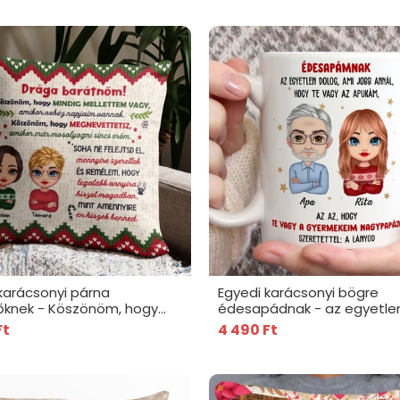
karácsonyi párna
Egyedi karácsonyi bögre
őknek - Köszönöm, hogy
édesapádnak - az egyetle
 mellettem vagy
Ft
4 490 Ft