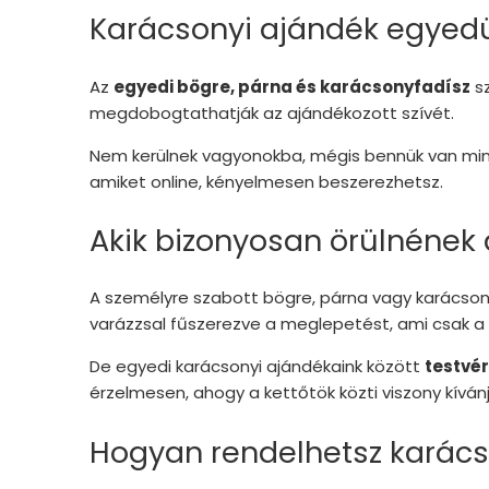
Karácsonyi ajándék egyedül
Az
egyedi bögre, párna és karácsonyfadísz
sz
megdobogtathatják az ajándékozott szívét.
Nem kerülnek vagyonokba, mégis bennük van mind
amiket online, kényelmesen beszerezhetsz.
Akik bizonyosan örülnének
A személyre szabott bögre, párna vagy karácso
varázzsal fűszerezve a meglepetést, ami csak a
De egyedi karácsonyi ajándékaink között
testvé
érzelmesen, ahogy a kettőtök közti viszony kívánj
Hogyan rendelhetsz karács