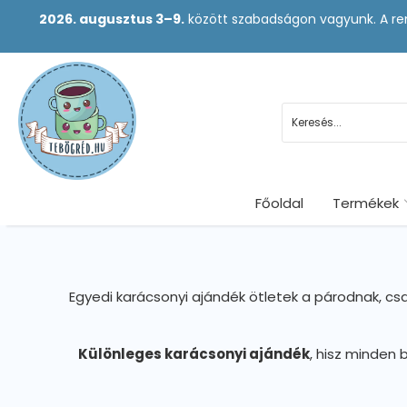
2026. augusztus 3–9.
között szabadságon vagyunk. A ren
Főoldal
Termékek
Egyedi karácsonyi ajándék ötletek a párodnak, c
Különleges karácsonyi ajándék
, hisz minden 