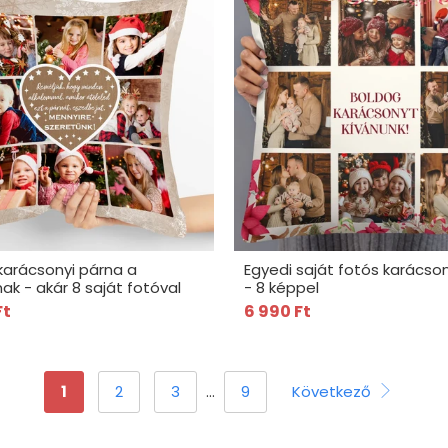
karácsonyi párna a
Egyedi saját fotós karácso
ak - akár 8 saját fotóval
- 8 képpel
Ft
6 990 Ft
1
2
3
…
9
Következő