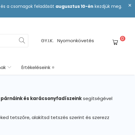
st és a csomagok feladását
augusztus 10-én
kezdjük meg.
0
GY.I.K.
Nyomonkövetés
nak
Értékeléseink ⭐
, párnáink és karácsonyfadíszeink
segítségével
eked tetszőre, alakítsd tetszés szerint és szerezz