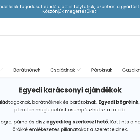
delések fogadását ez idő alatt is folytatjuk, azonban a gyártá
Köszönjük megértésüket!
Barátnőnek
Családnak
Pároknak
Gazdik
Egyedi karácsonyi ajándékok
saládtagoknak, barátnőknek és barátoknak.
Egyedi bögréink
páratlan meglepetést csempészhetsz a fa alá.
bögre, párna és dísz
egyedileg szerkeszthető
. Kattints a n
örökké emlékezetes pillanatokat a szeretteidnek.