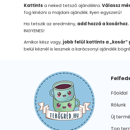
Kattints
a neked tetsző ajándékra.
Válassz mér
fog kinézni a majdani ajándék. Ilyen egyszerű!
Ha tetszik az eredmény,
add hozzá a kosárhoz.
INGYENES!
Amikor kész vagy,
jobb felül kattints a „kosár
belül kéznél is lesznek a karácsonyi ajándék bögré
Felfed
Főoldal
Rólunk
Új term
Top ter