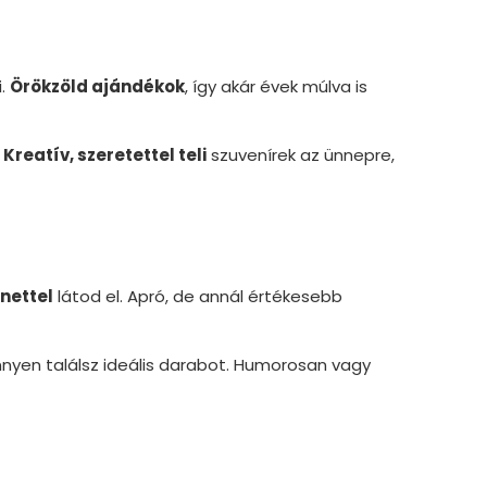
i.
Örökzöld ajándékok
, így akár évek múlva is
.
Kreatív, szeretettel teli
szuvenírek az ünnepre,
nettel
látod el. Apró, de annál értékesebb
nnyen találsz ideális darabot. Humorosan vagy