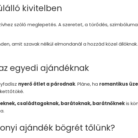
álló kivitelben
ívhez szóló meglepetés. A szeretet, a törődés, szimbóluma
en, amit szavak nélkül elmondanál a hozzád közel állóknak
 az egyedi ajándéknak
nyfadísz
nyerő ötlet a párodnak
. Pláne, ha
romantikus üze
 kettőtöké.
reknek, családtagoknak, barátoknak, barátnőknek
is kö
a.
onyi ajándék bögrét tőlünk?