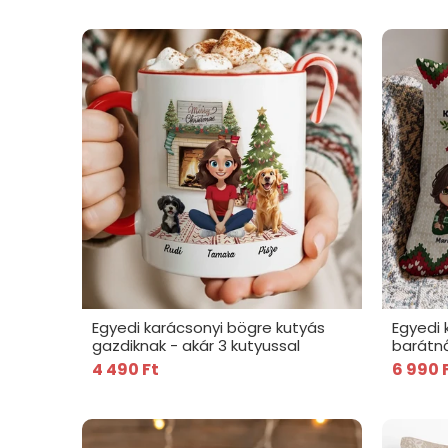
Egyedi karácsonyi bögre kutyás
Egyedi 
gazdiknak - akár 3 kutyussal
barátn
mindig
4 490 Ft
6 990 