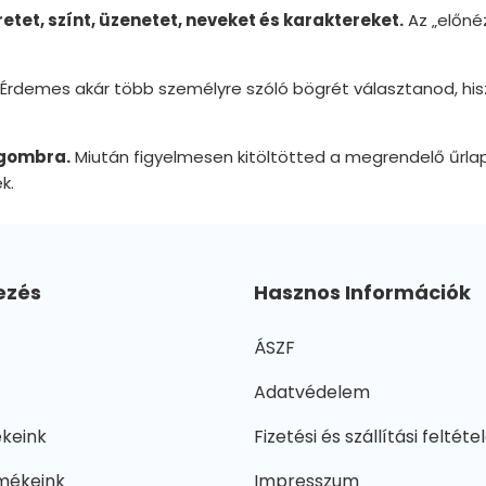
etet, színt, üzenetet, neveket és karaktereket.
Az „előné
Érdemes akár több személyre szóló bögrét választanod, hiszen
” gombra.
Miután figyelmesen kitöltötted a megrendelő űrla
k.
ezés
Hasznos Információk
ÁSZF
Adatvédelem
ékeink
Fizetési és szállítási feltéte
mékeink
Impresszum