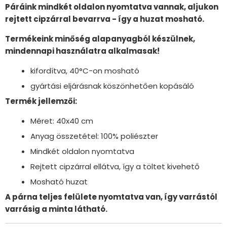
Páráink mindkét oldalon nyomtatva vannak, aljukon
rejtett cipzárral bevarrva - így a huzat mosható.
Termékeink minőség alapanyagból készülnek,
mindennapi használatra alkalmasak!
kifordítva, 40°C-on mosható
gyártási eljárásnak köszönhetően kopásáló
Termék jellemzői:
Méret: 40x40 cm
Anyag összetétel: 100% poliészter
Mindkét oldalon nyomtatva
Rejtett cipzárral ellátva, így a töltet kivehető
Mosható huzat
A párna teljes felülete nyomtatva van, így varrástól
varrásig a minta látható.