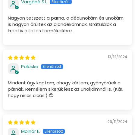
Vargáné S.I.
Nagyon tetszett a parna, a dédunokám és unokám
is nagyon örültek az ajandékomnak. Gratulálok a
kreatív ötletes termékeikhez.
13/12/2024
Pölöske
Mindent úgy kaptam, ahogy kértem, gyönyörűek a
párnák. Remélem sikerük lesz az unokáimnál is. (Kár,
hogy nincs cicás.) 😊
26/11/2024
Molnár E.