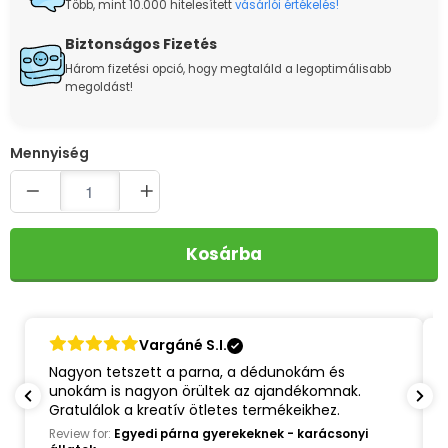
Több, mint 10.000 hitelesített
vásárlói értékelés!
Biztonságos Fizetés
Három fizetési opció, hogy megtaláld a legoptimálisabb
megoldást!
Quantity
Kosárba
Pölöske
Mindent úgy kaptam, ahogy kértem, gyönyörűek
a párnák. Remélem sikerük lesz az unokáimnál is.
(Kár, hogy nincs cicás.) 😊
Review for:
Egyedi párna gyerekeknek - karácsonyi