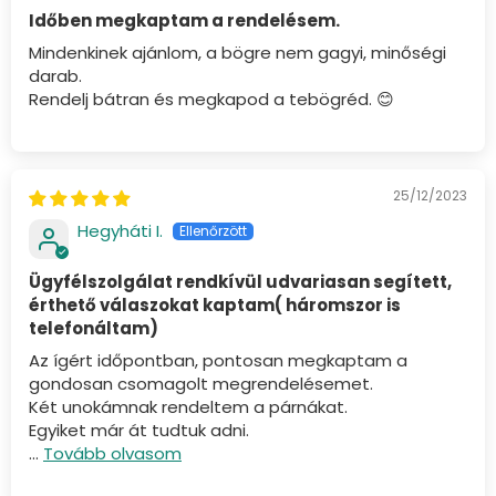
Időben megkaptam a rendelésem.
Mindenkinek ajánlom, a bögre nem gagyi, minőségi
darab.
Rendelj bátran és megkapod a tebögréd. 😊
25/12/2023
Hegyháti I.
Ügyfélszolgálat rendkívül udvariasan segített,
érthető válaszokat kaptam( háromszor is
telefonáltam)
Az ígért időpontban, pontosan megkaptam a
gondosan csomagolt megrendelésemet.
Két unokámnak rendeltem a párnákat.
Egyiket már át tudtuk adni.
...
Tovább olvasom