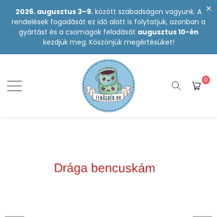
2026. augusztus 3–9.
között szabadságon vagyunk. A
rendelések fogadását ez idő alatt is folytatjuk, azonban a
gyártást és a csomagok feladását
augusztus 10-én
kezdjük meg. Köszönjük megértésüket!
0