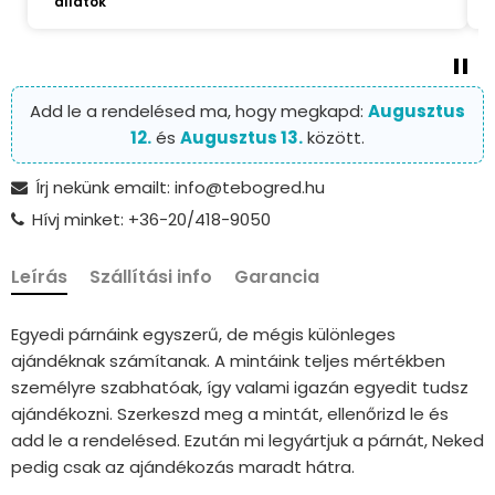
állatok
Add le a rendelésed ma, hogy megkapd:
Augusztus
12.
és
Augusztus 13.
között.
Írj nekünk emailt: info@tebogred.hu
Hívj minket: +36-20/418-9050
Leírás
Szállítási info
Garancia
Egyedi párnáink egyszerű, de mégis különleges
ajándéknak számítanak. A mintáink teljes mértékben
személyre szabhatóak, így valami igazán egyedit tudsz
ajándékozni. Szerkeszd meg a mintát, ellenőrizd le és
add le a rendelésed. Ezután mi legyártjuk a párnát, Neked
pedig csak az ajándékozás maradt hátra.