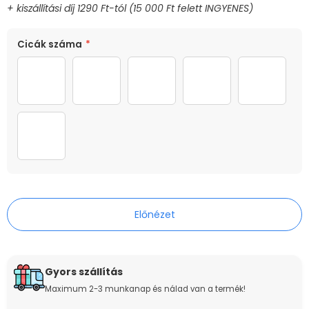
MÉRET
SZÍN
Cicák száma
*
40cm
Színes
1 macska
2 macska
3 macska
4 macska
5 macsk
6 macska
Előnézet
Gyors szállítás
Maximum 2-3 munkanap és nálad van a termék!