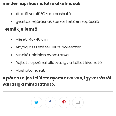
mindennapi használatra alkalmasak!
kifordítva, 40°C-on mosható
gyártási eljárásnak köszönhetően kopásáló
Termék jellemzői:
Méret: 40x40 cm
Anyag összetétel: 100% poliészter
Mindkét oldalon nyomtatva
Rejtett cipzárral ellátva, így a töltet kivehető
Mosható huzat
A párna teljes felülete nyomtatva van, így varrástól
varrásig a minta látható.