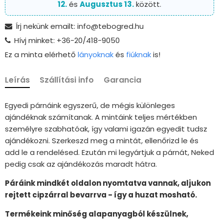
12.
és
Augusztus 13.
között.
Írj nekünk emailt: info@tebogred.hu
Hívj minket: +36-20/418-9050
Ez a minta elérhető
lányoknak
és
fiúknak
is!
Leírás
Szállítási info
Garancia
Egyedi párnáink egyszerű, de mégis különleges
ajándéknak számítanak. A mintáink teljes mértékben
személyre szabhatóak, így valami igazán egyedit tudsz
ajándékozni. Szerkeszd meg a mintát, ellenőrizd le és
add le a rendelésed. Ezután mi legyártjuk a párnát, Neked
pedig csak az ajándékozás maradt hátra.
Páráink mindkét oldalon nyomtatva vannak, aljukon
rejtett cipzárral bevarrva - így a huzat mosható.
Termékeink minőség alapanyagból készülnek,