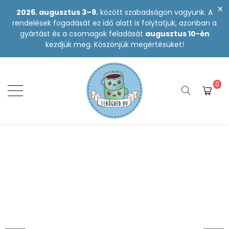
2026. augusztus 3–9.
között szabadságon vagyunk. A
rendelések fogadását ez idő alatt is folytatjuk, azonban a
gyártást és a csomagok feladását
augusztus 10-én
kezdjük meg. Köszönjük megértésüket!
0