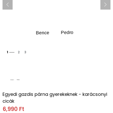
1
2
3
Egyedi gazdis párna gyerekeknek - karácsonyi
cicák
6,990 Ft