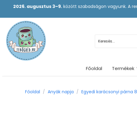
2026. augusztus 3–9.
között szabadságon vagyunk. A ren
Főoldal
Termékek
Főoldal
/
Anyák napja
/
Egyedi karácsonyi párna 8