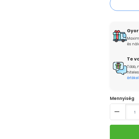
Gyors
Maxim
és nál
Te va
Több, 
hiteles
értékel
Quantity