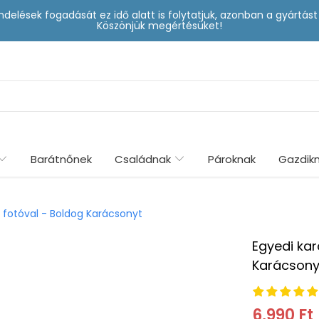
delések fogadását ez idő alatt is folytatjuk, azonban a gyártá
Köszönjük megértésüket!
Barátnőnek
Családnak
Pároknak
Gazdik
 fotóval - Boldog Karácsonyt
Egyedi kar
Karácsony
6,990 Ft