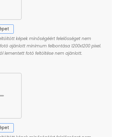
képet
eltöltött képek minőségéért felelősséget nem
A fotó ajánlott minimum felbontása 1200x1200 pixel.
l lementett fotó feltöltése nem ajánlott.
képet