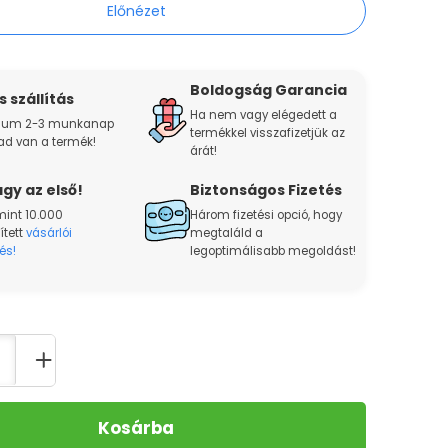
Előnézet
Boldogság Garancia
 szállítás
Ha nem vagy elégedett a
um 2-3 munkanap
termékkel visszafizetjük az
ad van a termék!
árát!
gy az első!
Biztonságos Fizetés
mint 10.000
Három fizetési opció, hogy
ített
vásárlói
megtaláld a
és!
legoptimálisabb megoldást!
Kosárba