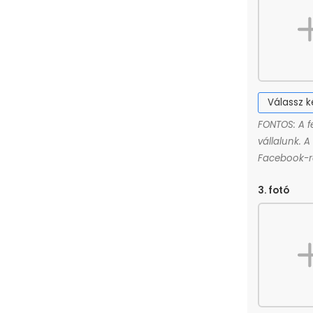
Válassz 
FONTOS: A f
vállalunk. 
Facebook-ró
3. fotó