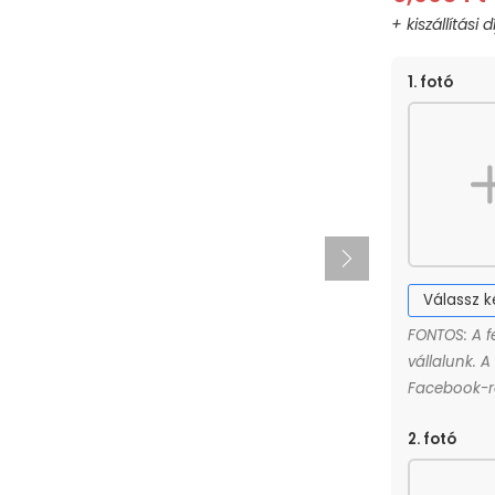
MÉRET
SZÍN
1. fotó
40cm
Színes
Válassz 
FONTOS: A f
vállalunk. 
Facebook-ró
2. fotó