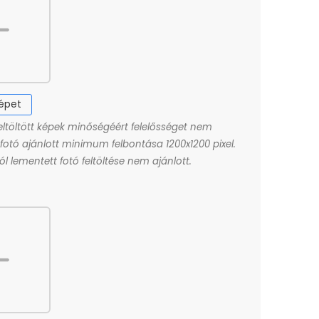
képet
eltöltött képek minőségéért felelősséget nem
A fotó ajánlott minimum felbontása 1200x1200 pixel.
l lementett fotó feltöltése nem ajánlott.