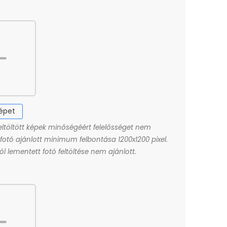
képet
eltöltött képek minőségéért felelősséget nem
A fotó ajánlott minimum felbontása 1200x1200 pixel.
l lementett fotó feltöltése nem ajánlott.