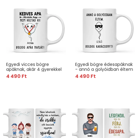
Egyedi vicces bögre
Egyedi bögre édesapáknak
apáknak, akár 4 gyerekkel
- annó a golyóidban éltem
4 490 Ft
4 490 Ft