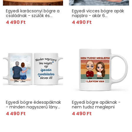
Egyedi karácsonyi bögre a
Egyedi vicces bögre apák
családnak - szülők és
napjára - akár 6
gyermekek
gyermekkel
4 490 Ft
4 490 Ft
Egyedi bögre édesapáknak
Egyedi bögre apáknak -
- minden nagyszerű lány
nem tudsz meglepni
mögött
4 490 Ft
4 490 Ft