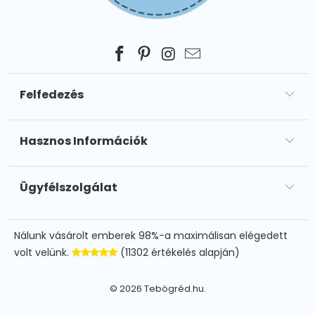
Felfedezés
Hasznos Információk
Ügyfélszolgálat
Nálunk vásárolt emberek 98%-a maximálisan elégedett
volt velünk.
(11302 értékelés alapján)
© 2026
Tebögréd.hu
.