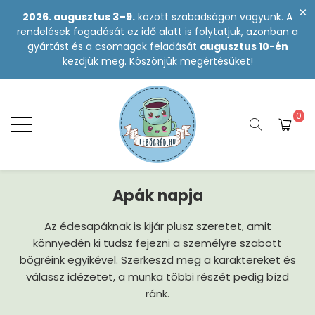
2026. augusztus 3–9.
között szabadságon vagyunk. A
rendelések fogadását ez idő alatt is folytatjuk, azonban a
gyártást és a csomagok feladását
augusztus 10-én
kezdjük meg. Köszönjük megértésüket!
0
Apák napja
Az édesapáknak is kijár plusz szeretet, amit
könnyedén ki tudsz fejezni a személyre szabott
bögréink egyikével. Szerkeszd meg a karaktereket és
válassz idézetet, a munka többi részét pedig bízd
ránk.