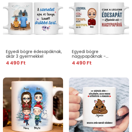
Egyedi bögre édesapáknak,
Egyedi bögre
akár 3 gyermekkel
nagypapáknak -
előléptetés
4 490 Ft
4 490 Ft