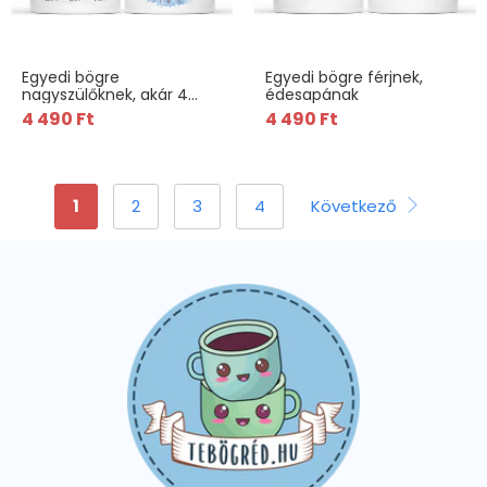
Egyedi bögre
Egyedi bögre férjnek,
nagyszülőknek, akár 4
édesapának
unokával
4 490 Ft
4 490 Ft
1
2
3
4
Következő