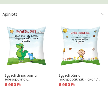
Egyedi dínós párna
Egyedi párna
édesapáknak,
nagypapáknak - akár 7
nagypapáknak
unokával
6 990 Ft
6 990 Ft