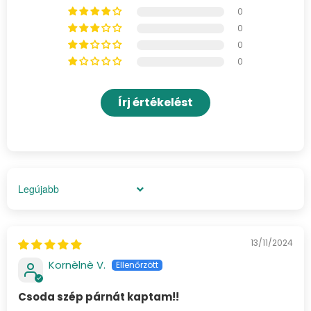
0
0
0
0
Írj értékelést
Sort by
13/11/2024
Kornèlnè V.
Csoda szép párnát kaptam!!