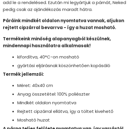
add le a rendelésed. Ezután mi legyártjuk a párnát, Neked
pedig csak az ajándékozás maradt hátra.
Páráink mindkét oldalon nyomtatva vannak, aljukon
rejtett cipzárral bevarrva - így a huzat mosható.
Termékeink minőség alapanyagból készülnek,
mindennapi használatra alkalmasak!
kifordítva, 40°C-on mosható
gyártási eljárásnak köszönhetően kopásáló
Termék jellemzői:
Méret: 40x40 cm
Anyag összetétel: 100% poliészter
Mindkét oldalon nyomtatva
Rejtett cipzárral ellátva, így a töltet kivehető
Mosható huzat
A párna teljes felülete nyomtatva van, így varrástól