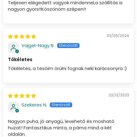
Teljesen elégedett vagyok mindennel,a szállítás is
nagyon gyors!!Köszönöm szépen!!
03/05/2024
Vajgel-Nagy B.
Tökéletes
Tökéletes, a tesóim örülni fognak neki karácsonyra :)
22/12/2023
Szekeres N.
Nagyon puha, jó anyagú, levehető és mosható
huzat! Fantasztikus minta, a párna mind a két
oldalán.