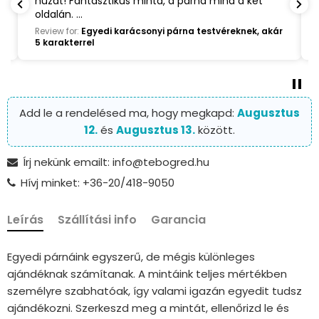
huzat! Fantasztikus minta, a párna mind a két
oldalán.
Imádom!
Review for:
Egyedi karácsonyi párna testvéreknek, akár
Köszönöm!❤️
5 karakterrel
Add le a rendelésed ma, hogy megkapd:
Augusztus
12.
és
Augusztus 13.
között.
Írj nekünk emailt: info@tebogred.hu
Hívj minket: +36-20/418-9050
Leírás
Szállítási info
Garancia
Egyedi párnáink egyszerű, de mégis különleges
ajándéknak számítanak. A mintáink teljes mértékben
személyre szabhatóak, így valami igazán egyedit tudsz
ajándékozni. Szerkeszd meg a mintát, ellenőrizd le és