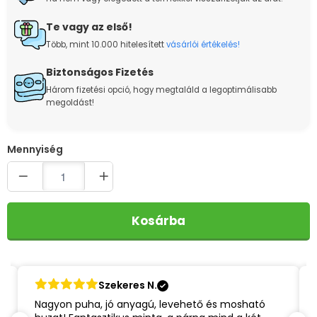
Te vagy az első!
Több, mint 10.000 hitelesített
vásárlói értékelés!
Biztonságos Fizetés
Három fizetési opció, hogy megtaláld a legoptimálisabb
megoldást!
Quantity
Kosárba
Szekeres N.
Nagyon puha, jó anyagú, levehető és mosható