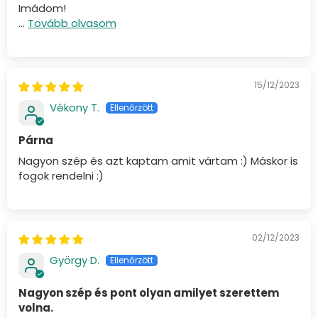
Imádom!
...
Tovább olvasom
15/12/2023
Vékony T.
Párna
Nagyon szép és azt kaptam amit vártam :) Máskor is
fogok rendelni :)
02/12/2023
György D.
Nagyon szép és pont olyan amilyet szerettem
volna.