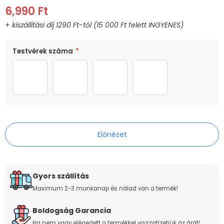
6,990 Ft
MÉRET
SZÍN
Testvérek száma
*
40cm
Színes
2 testvér
3 testvér
4 testvér
5 testvér
Előnézet
Gyors szállítás
Maximum 2-3 munkanap és nálad van a termék!
Boldogság Garancia
Ha nem vagy elégedett a termékkel visszafizetjük az árát!