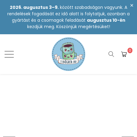
2026. augusztus 3–9.
között szabadságon vagyunk. A
rendelések fogadását ez idő alatt is folytatjuk, azonban a
gyártást és a csomagok feladását
augusztus 10-én
kezdjük meg. Köszönjük megértésüket!
0