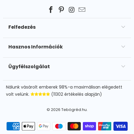
Felfedezés
Hasznos Információk
Ügyfélszolgálat
Nálunk vásárolt emberek 98%-a maximálisan elégedett
volt velünk.
(11302 értékelés alapján)
© 2026
Tebögréd.hu
.