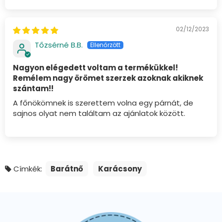
02/12/2023
Tőzsérné B.B.
Nagyon elégedett voltam a termékükkel!
Remélem nagy örömet szerzek azoknak akiknek
szántam!!
A főnökömnek is szerettem volna egy párnát, de
sajnos olyat nem találtam az ajánlatok között.
Címkék:
Barátnő
Karácsony