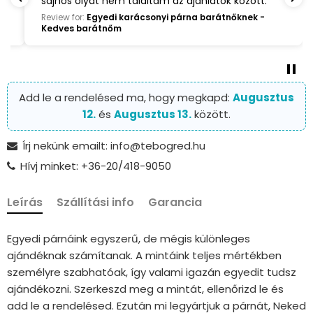
sajnos olyat nem találtam az ajánlatok között.
Review for:
Egyedi karácsonyi párna barátnőknek -
Kedves barátnőm
Add le a rendelésed ma, hogy megkapd:
Augusztus
12.
és
Augusztus 13.
között.
Írj nekünk emailt: info@tebogred.hu
Hívj minket: +36-20/418-9050
Leírás
Szállítási info
Garancia
Egyedi párnáink egyszerű, de mégis különleges
ajándéknak számítanak. A mintáink teljes mértékben
személyre szabhatóak, így valami igazán egyedit tudsz
ajándékozni. Szerkeszd meg a mintát, ellenőrizd le és
add le a rendelésed. Ezután mi legyártjuk a párnát, Neked