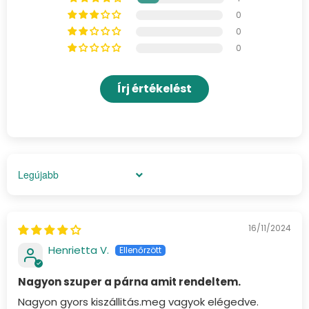
0
0
0
Írj értékelést
Sort by
16/11/2024
Henrietta V.
Nagyon szuper a párna amit rendeltem.
Nagyon gyors kiszállitás.meg vagyok elégedve.