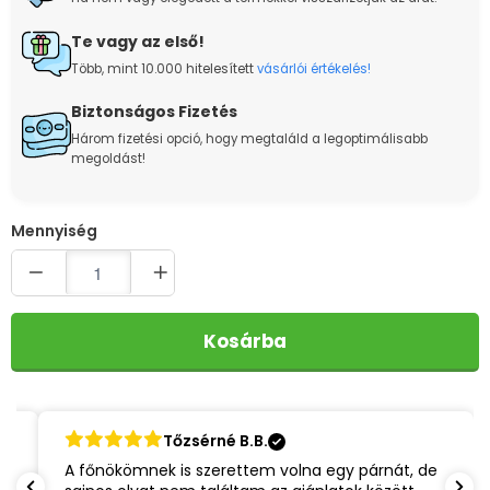
Te vagy az első!
Több, mint 10.000 hitelesített
vásárlói értékelés!
Biztonságos Fizetés
Három fizetési opció, hogy megtaláld a legoptimálisabb
megoldást!
Quantity
Kosárba
Tőzsérné B.B.
A főnökömnek is szerettem volna egy párnát, de