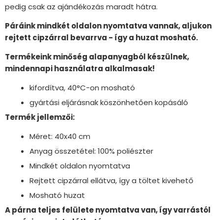
pedig csak az ajándékozás maradt hátra.
Páráink mindkét oldalon nyomtatva vannak, aljukon
rejtett cipzárral bevarrva - így a huzat mosható.
Termékeink minőség alapanyagból készülnek,
mindennapi használatra alkalmasak!
kifordítva, 40°C-on mosható
gyártási eljárásnak köszönhetően kopásáló
Termék jellemzői:
Méret: 40x40 cm
Anyag összetétel: 100% poliészter
Mindkét oldalon nyomtatva
Rejtett cipzárral ellátva, így a töltet kivehető
Mosható huzat
A párna teljes felülete nyomtatva van, így varrástól