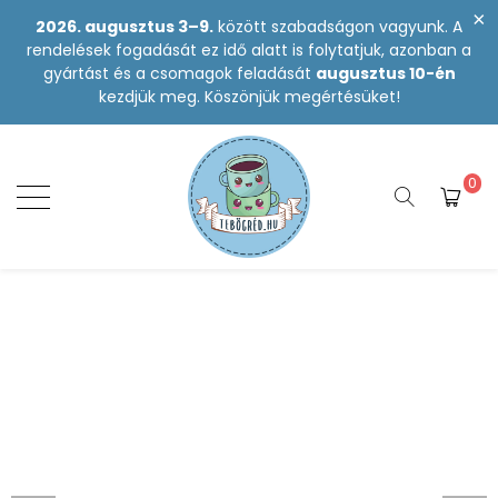
2026. augusztus 3–9.
között szabadságon vagyunk. A
rendelések fogadását ez idő alatt is folytatjuk, azonban a
gyártást és a csomagok feladását
augusztus 10-én
kezdjük meg. Köszönjük megértésüket!
0