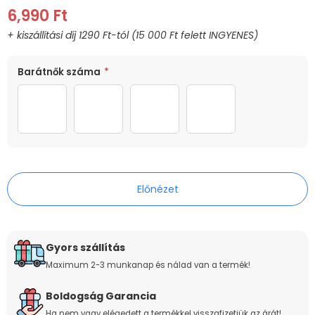
6,990 Ft
MÉRET
SZÍN
Barátnők száma
*
40cm
Színes
2 barátnő
3 barátnő
4 barátnő
5 barátnő
Előnézet
Gyors szállítás
Maximum 2-3 munkanap és nálad van a termék!
Boldogság Garancia
Ha nem vagy elégedett a termékkel visszafizetjük az árát!