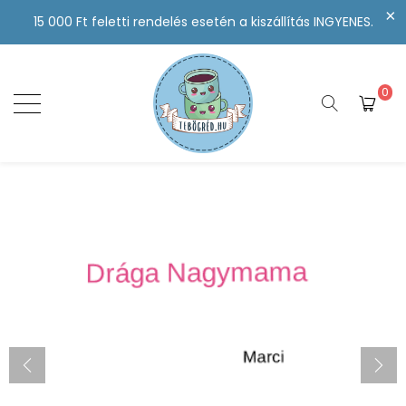
15 000 Ft feletti rendelés esetén a kiszállítás INGYENES.
0