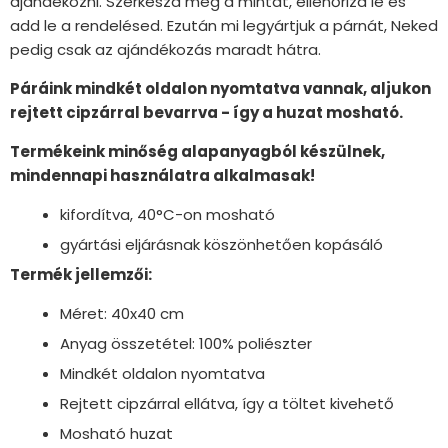
ajándékozni. Szerkeszd meg a mintát, ellenőrizd le és
add le a rendelésed. Ezután mi legyártjuk a párnát, Neked
pedig csak az ajándékozás maradt hátra.
Páráink mindkét oldalon nyomtatva vannak, aljukon
rejtett cipzárral bevarrva - így a huzat mosható.
Termékeink minőség alapanyagból készülnek,
mindennapi használatra alkalmasak!
kifordítva, 40°C-on mosható
gyártási eljárásnak köszönhetően kopásáló
Termék jellemzői:
Méret: 40x40 cm
Anyag összetétel: 100% poliészter
Mindkét oldalon nyomtatva
Rejtett cipzárral ellátva, így a töltet kivehető
Mosható huzat