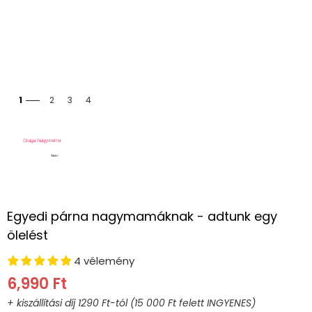
1
2
3
4
Egyedi párna nagymamáknak - adtunk egy
ölelést
4 vélemény
6,990 Ft