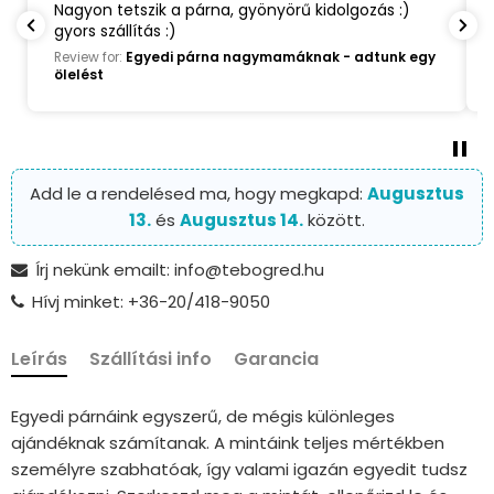
Nagyon tetszik a párna, gyönyörű kidolgozás :)
gyors szállítás :)
Review for:
Egyedi párna nagymamáknak - adtunk egy
ölelést
Add le a rendelésed ma, hogy megkapd:
Augusztus
13.
és
Augusztus 14.
között.
Írj nekünk emailt: info@tebogred.hu
Hívj minket: +36-20/418-9050
Leírás
Szállítási info
Garancia
Egyedi párnáink egyszerű, de mégis különleges
ajándéknak számítanak. A mintáink teljes mértékben
személyre szabhatóak, így valami igazán egyedit tudsz