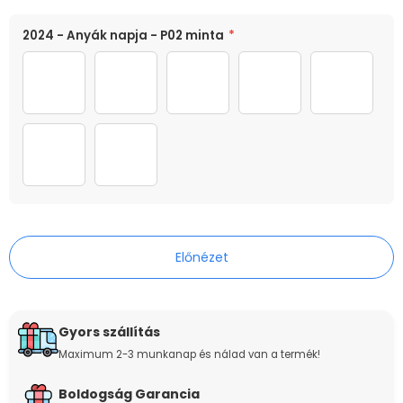
MÉRET
SZÍN
2024 - Anyák napja - P02 minta
*
40cm
Színes
1 név
2 név
3 név
4 név
5 név
6 név
7 név
Előnézet
Gyors szállítás
Maximum 2-3 munkanap és nálad van a termék!
Boldogság Garancia