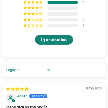
4
0
0
0
0
Írj értékelést
Sort by
18/10/2025
Anett
Csodálatos munka🥰