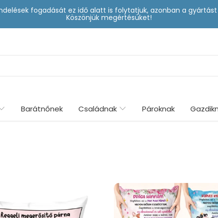
delések fogadását ez idő alatt is folytatjuk, azonban a gyártá
Köszönjük megértésüket!
Barátnőnek
Családnak
Pároknak
Gazdik