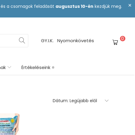
st és a csomagok feladását
augusztus 10-én
kezdjük meg.
0
GY.I.K.
Nyomonkövetés
nak
Értékeléseink ⭐