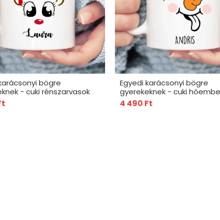
karácsonyi bögre
Egyedi karácsonyi bögre
knek - cuki rénszarvasok
gyerekeknek - cuki hóembe
Ft
4 490 Ft