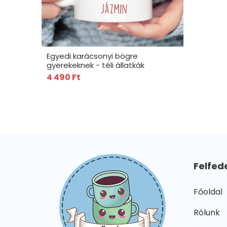
Egyedi karácsonyi bögre
gyerekeknek - téli állatkák
4 490 Ft
Felfed
Főoldal
Rólunk