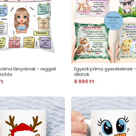
párna lányoknak - reggeli
Egyedi párna gyerekeknek -
sítés
állatok
Ft
6 990 Ft