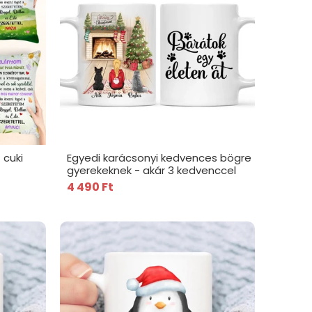
 cuki
Egyedi karácsonyi kedvences bögre
gyerekeknek - akár 3 kedvenccel
4 490 Ft