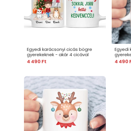
Egyedi karácsonyi cicás bögre
Egyedi 
gyerekeknek - akár 4 cicával
gyereke
4 490 Ft
4 490 