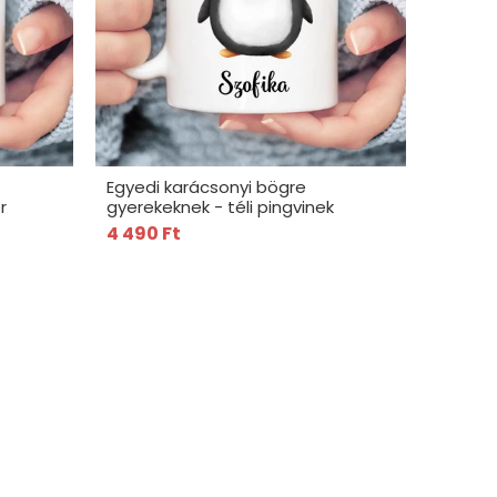
Egyedi karácsonyi bögre
r
gyerekeknek - téli pingvinek
4 490 Ft