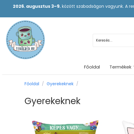
2026. augusztus 3–9.
között szabadságon vagyunk. A ren
Főoldal
Termékek
Főoldal
/
Gyerekeknek
/
Gyerekeknek