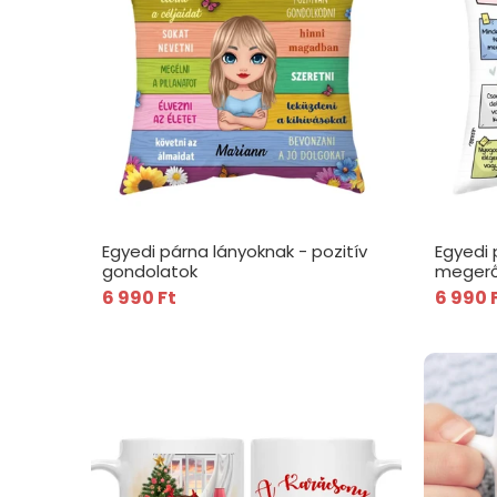
Egyedi párna lányoknak - pozitív
Egyedi 
gondolatok
megerő
6 990 Ft
6 990 