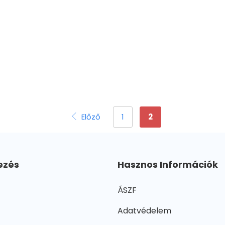
Előző
1
2
ezés
Hasznos Információk
ÁSZF
Adatvédelem