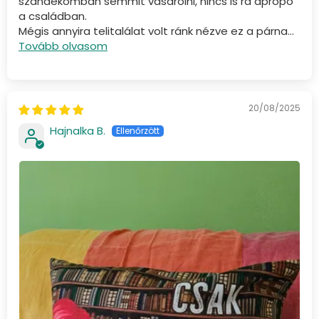
szándékomban semmit vásárolni, nincs is rá apropó
a családban.
Mégis annyira telitalálat volt ránk nézve ez a párna...
Tovább olvasom
20/08/2025
Hajnalka B.