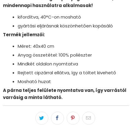
mindennapi használatra alkalmasak!
kifordítva, 40°C-on mosható
gyártási eljárásnak köszönhetően kopásáló
Termék jellemzői:
Méret: 40x40 cm
Anyag összetétel: 100% poliészter
Mindkét oldalon nyomtatva
Rejtett cipzárral ellátva, így a töltet kivehető
Mosható huzat
A párna teljes felülete nyomtatva van, így varrástól
varrásig a minta látható.