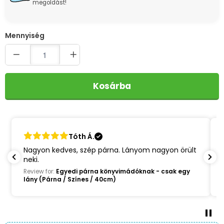
megoldást!
Quantity
Kosárba
Tünde R.
Ajándékba rendeltem a lányomnak, borzasztóan
örült neki!! Imádja!
Review for:
Egyedi párna könyvimádóknak - csak egy
lány