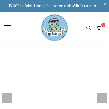
15 000 Ft feletti rendelés esetén a kiszállítás INGYENES.
0