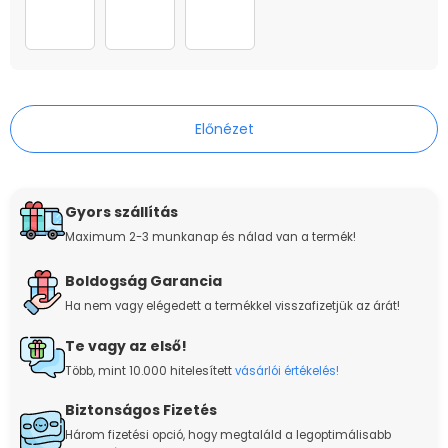
le_0000s_0002_shoes-(6)
le_0000s_0001_shoes-(7)
le_0000s_0000_shoes-(8)
Előnézet
Gyors szállítás
Maximum 2-3 munkanap és nálad van a termék!
Boldogság Garancia
Ha nem vagy elégedett a termékkel visszafizetjük az árát!
Te vagy az első!
Több, mint 10.000 hitelesített
vásárlói értékelés!
Biztonságos Fizetés
Három fizetési opció, hogy megtaláld a legoptimálisabb