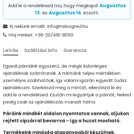
Add le a rendelésed ma, hogy megkapd:
Augusztus
13.
és
Augusztus 14.
között.
Írj nekünk emailt: info@tebogred.hu
Hívj minket: +36-20/418-9050
Leírás
Szállítási info
Garancia
Egyedi párnáink egyszerű, de mégis különleges
ajándéknak számítanak. A mintáink teljes mértékben
személyre szabhatóak, így valami igazán egyedit tudsz
ajándékozni. Szerkeszd meg a mintát, ellenőrizd le és
add le a rendelésed. Ezután mi legyártjuk a párnát, Neked
pedig csak az ajándékozás maradt hátra.
Páráink mindkét oldalon nyomtatva vannak, aljukon
rejtett cipzárral bevarrva - így a huzat mosható.
Termékeink minőség alapanyagból készülnek,