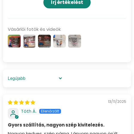
Írj értékelést
Vásárlói fotók és videók
Sort by
13/11/2025
Tóth Á.
Gyors szállítás, nagyon szép kivitelezés.
Nagyon kedves, szép párna. Lányom nagyon örült