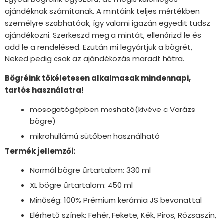
ajándéknak számítanak. A mintáink teljes mértékben
személyre szabhatóak, így valami igazán egyedit tudsz
ajándékozni. Szerkeszd meg a mintát, ellenőrizd le és
add le a rendelésed. Ezután mi legyártjuk a bögrét,
Neked pedig csak az ajándékozás maradt hátra.
Bögréink tökéletesen alkalmasak mindennapi,
tartós használatra!
mosogatógépben mosható(kivéve a Varázs
bögre)
mikrohullámú sütőben használható
Termék jellemzői:
Normál bögre űrtartalom: 330 ml
XL bögre űrtartalom: 450 ml
Minőség: 100% Prémium kerámia JS bevonattal
Elérhető színek: Fehér, Fekete, Kék, Piros, Rózsaszín,