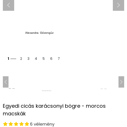
1
2
3
4
5
6
7
Egyedi cicás karácsonyi bögre - morcos
macskák
6 vélemény