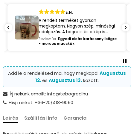
E.N.
A rendelt terméket gyorsan
megkaptam. Nagyon szép, minőségi
kidolgozás. A bögre is és a kép is
teljesen olyan, mint ahogy az online
Review for:
Egyedi cicás karácsonyi bögre
szerkesztőben leadtam a rendelést.
- morcos macskák
Maximálisan elégedett vagyok az
oldallal.
Add le a rendelésed ma, hogy megkapd:
Augusztus
12.
és
Augusztus 13.
között.
Írj nekünk emailt: info@tebogred.hu
Hívj minket: +36-20/418-9050
Leírás
Szállítási info
Garancia
Egyedi bögréink egyszerű, de mégis különleges