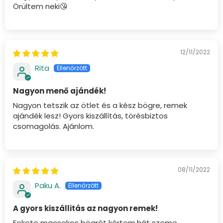
Örültem neki😘
12/11/2022
Rita
Nagyon menő ajándék!
Nagyon tetszik az ötlet és a kész bögre, remek
ajándék lesz! Gyors kiszállítás, törésbiztos
csomagolás. Ajánlom.
08/11/2022
Paku A.
A gyors kiszállitás az nagyon remek!
Fekete macsekos bögrét kértem,hát szeme