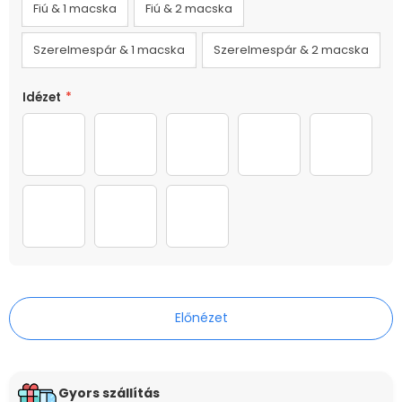
Fiú & 1 macska
Fiú & 2 macska
Szerelmespár & 1 macska
Szerelmespár & 2 macska
Idézet
*
01
02
03
04
05
06
07
08
Előnézet
Gyors szállítás