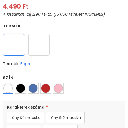
4,490 Ft
TERMÉK
Bögre
XL Bögre
Termék:
Bögre
SZÍN
MÉRET
Karakterek száma
*
330ml
Lány & 1 macska
Lány & 2 macska