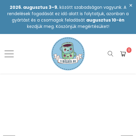
2026. augusztus 3–9.
között szabadságon vagyunk. A
rendelések fogadását ez idő alatt is folytatjuk, azonban a
gyártást és a csomagok feladását
augusztus 10-én
kezdjük meg. Köszönjük megértésüket!
0