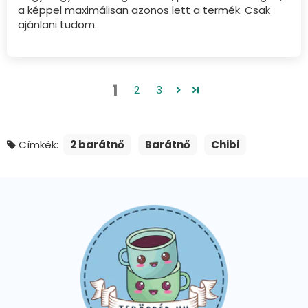
a képpel maximálisan azonos lett a termék. Csak
ajánlani tudom.
1
2
3
Címkék:
2 barátnő
Barátnő
Chibi