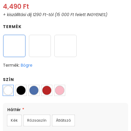
4,490 Ft
TERMÉK
Bögre
Varázs bögre
XL Bögre
Termék:
Bögre
SZÍN
MÉRET
Háttér
*
330ml
Kék
Rózsaszín
Átlátszó