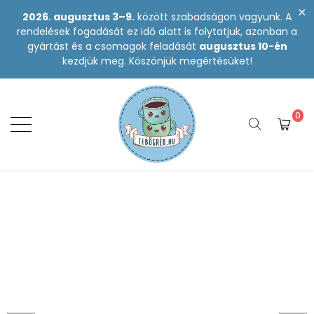
2026. augusztus 3–9.
között szabadságon vagyunk. A
rendelések fogadását ez idő alatt is folytatjuk, azonban a
gyártást és a csomagok feladását
augusztus 10-én
kezdjük meg. Köszönjük megértésüket!
0