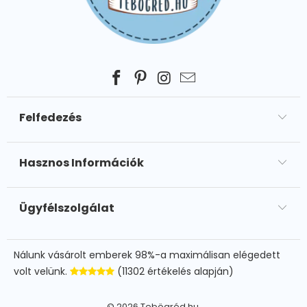
Felfedezés
Hasznos Információk
Ügyfélszolgálat
Nálunk vásárolt emberek 98%-a maximálisan elégedett
volt velünk.
(11302 értékelés alapján)
© 2026
Tebögréd.hu
.