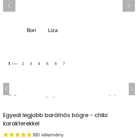
1
2
3
4
5
6
7
Egyedi legjobb barátnős bögre - chibi
karakterekkel
180 vélemény