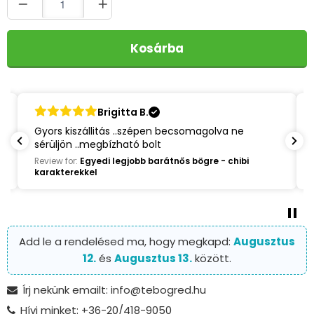
Kosárba
Brigitta B.
Gyors kiszállitás ..szépen becsomagolva ne
sérüljön ..megbízható bolt
Review for:
Egyedi legjobb barátnős bögre - chibi
karakterekkel
Add le a rendelésed ma, hogy megkapd:
Augusztus
12.
és
Augusztus 13.
között.
Írj nekünk emailt: info@tebogred.hu
Hívj minket: +36-20/418-9050