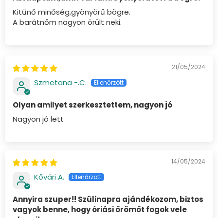
Kitűnő minőség,gyönyörű bögre.
A barátnőm nagyon örült neki.
21/05/2024
Szmetana -.C.
Olyan amilyet szerkesztettem, nagyon jó
Nagyon jó lett
14/05/2024
Kővári A.
Annyira szuper!! Szülinapra ajándékozom, biztos
vagyok benne, hogy óriási örömöt fogok vele