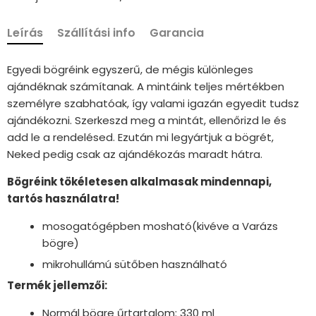
Leírás
Szállítási info
Garancia
Egyedi bögréink egyszerű, de mégis különleges
ajándéknak számítanak. A mintáink teljes mértékben
személyre szabhatóak, így valami igazán egyedit tudsz
ajándékozni. Szerkeszd meg a mintát, ellenőrizd le és
add le a rendelésed. Ezután mi legyártjuk a bögrét,
Neked pedig csak az ajándékozás maradt hátra.
Bögréink tökéletesen alkalmasak mindennapi,
tartós használatra!
mosogatógépben mosható(kivéve a Varázs
bögre)
mikrohullámú sütőben használható
Termék jellemzői:
Normál bögre űrtartalom: 330 ml